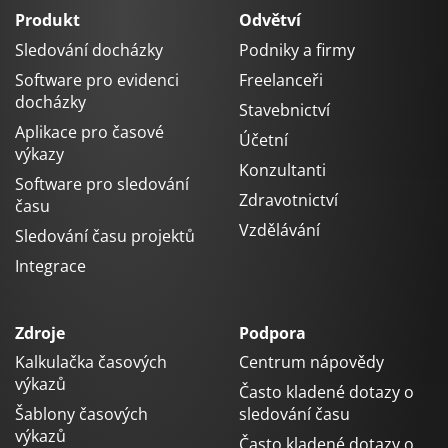
Produkt
Odvětví
Sledování docházky
Podniky a firmy
Software pro evidenci
Freelanceři
docházky
Stavebnictví
Aplikace pro časové
Účetní
výkazy
Konzultanti
Software pro sledování
Zdravotnictví
času
Vzdělávání
Sledování času projektů
Integrace
Zdroje
Podpora
Kalkulačka časových
Centrum nápovědy
výkazů
Často kladené dotazy o
Šablony časových
sledování času
výkazů
Často kladené dotazy o