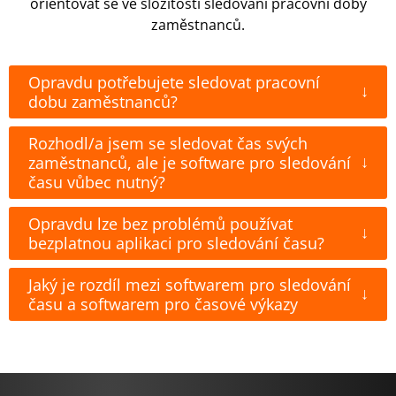
orientovat se ve složitosti sledování pracovní doby
zaměstnanců.
Opravdu potřebujete sledovat pracovní
↓
dobu zaměstnanců?
Rozhodl/a jsem se sledovat čas svých
↓
zaměstnanců, ale je software pro sledování
času vůbec nutný?
Opravdu lze bez problémů používat
↓
bezplatnou aplikaci pro sledování času?
Jaký je rozdíl mezi softwarem pro sledování
↓
času a softwarem pro časové výkazy