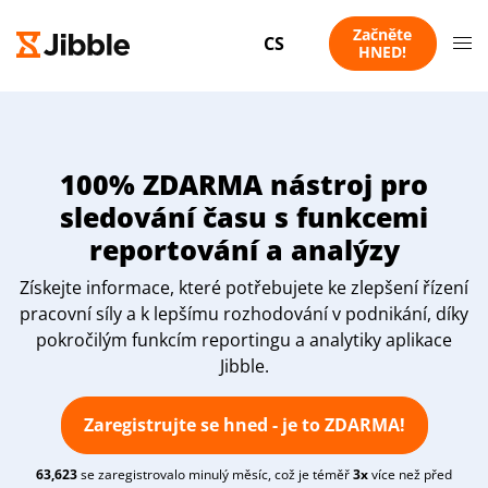
Začněte
CS
HNED!
100% ZDARMA nástroj pro
sledování času s funkcemi
reportování a analýzy
Získejte informace, které potřebujete ke zlepšení řízení
pracovní síly a k lepšímu rozhodování v podnikání, díky
pokročilým funkcím reportingu a analytiky aplikace
Jibble.
Zaregistrujte se hned - je to ZDARMA!
63,623
se zaregistrovalo minulý měsíc, což je téměř
3x
více než před