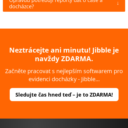
Opravdu potřebuji reporty dat o čase a
↓
docházce?
Neztrácejte ani minutu! Jibble je
navždy ZDARMA.
Začněte pracovat s nejlepším softwarem pro
evidenci docházky - Jibble...
Sledujte čas hned teď – je to ZDARMA!