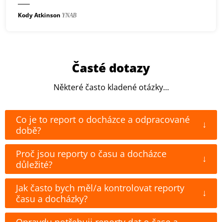
Kody Atkinson
YNAB
Časté dotazy
Některé často kladené otázky...
Co je to report o docházce a odpracované
↓
době?
Proč jsou reporty o času a docházce
↓
důležité?
Jak často bych měl/a kontrolovat reporty
↓
času a docházky?