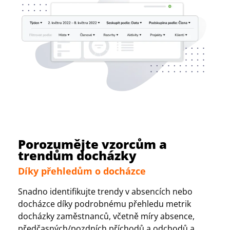
Porozumějte vzorcům a
trendům docházky
Díky přehledům o docházce
Snadno identifikujte trendy v absencích nebo
docházce díky podrobnému přehledu metrik
docházky zaměstnanců, včetně míry absence,
předčasných/pozdních příchodů a odchodů a