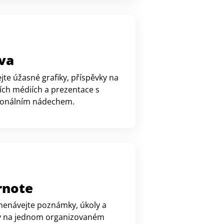
va
jte úžasné grafiky, příspěvky na
ích médiích a prezentace s
ionálním nádechem.
rnote
enávejte poznámky, úkoly a
 na jednom organizovaném