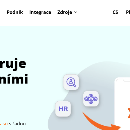
Podnik
Integrace
Zdroje
CS
P
gruje
dními
času
s řadou