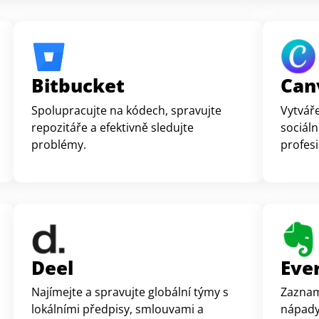
Bitbucket
Can
Spolupracujte na kódech, spravujte
Vytváře
repozitáře a efektivně sledujte
sociáln
problémy.
profes
Deel
Eve
Najímejte a spravujte globální týmy s
Zaznam
lokálními předpisy, smlouvami a
nápady