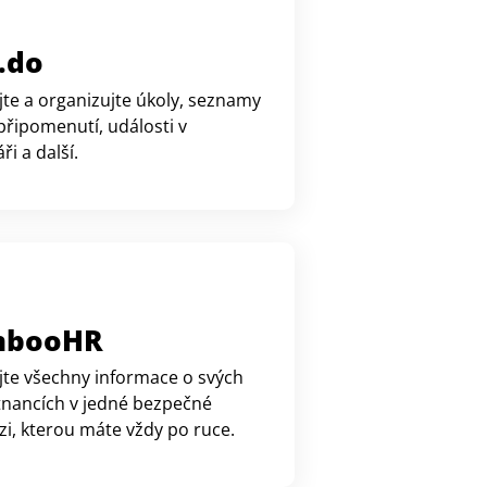
.do
jte a organizujte úkoly, seznamy
připomenutí, události v
ři a další.
mbooHR
jte všechny informace o svých
nancích v jedné bezpečné
i, kterou máte vždy po ruce.