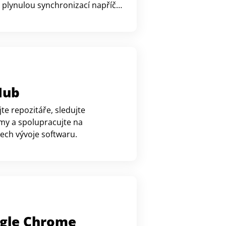
 plynulou synchronizací napříč
ařízeními.
Hub
te repozitáře, sledujte
my a spolupracujte na
ech vývoje softwaru.
gle Chrome