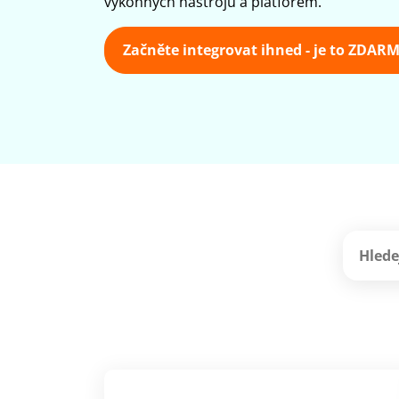
výkonných nástrojů a platforem.
Začněte integrovat ihned - je to ZDAR