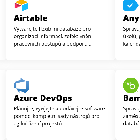
Airtable
Any
Vytvářejte flexibilní databáze pro
Spravu
organizaci informací, zefektivnění
úkolů, 
pracovních postupů a podporu
kalendá
přizpůsobených vizualizací.
Azure DevOps
Ba
Plánujte, vyvíjejte a dodávejte software
Spravu
pomocí kompletní sady nástrojů pro
zaměst
agilní řízení projektů.
databáz