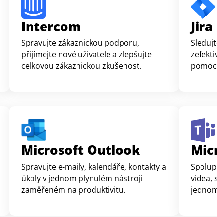
Intercom
Jir
Spravujte zákaznickou podporu,
Sledujt
přijímejte nové uživatele a zlepšujte
zefekti
celkovou zákaznickou zkušenost.
pomocí
vytvoř
Microsoft Outlook
Mic
Spravujte e-maily, kalendáře, kontakty a
Spolup
úkoly v jednom plynulém nástroji
videa, 
zaměřeném na produktivitu.
jednom
čase.