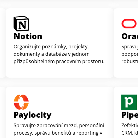
Notion
Ora
Organizujte poznámky, projekty,
Spravuj
dokumenty a databáze v jednom
podpor
přizpůsobitelném pracovním prostoru.
robust
Paylocity
Pip
Spravujte zpracování mezd, personální
Zefekt
procesy, správu benefitů a reporting v
CRM, k