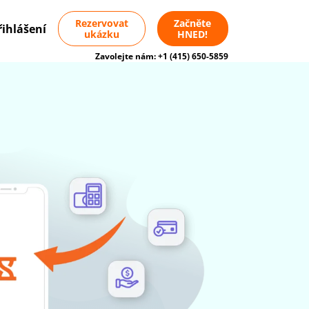
Rezervovat
Začněte
řihlášení
ukázku
HNED!
Zavolejte nám:
+1 (415) 650-5859