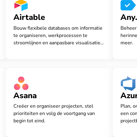
Airtable
Any
Bouw flexibele databases om informatie
Beheer 
te organiseren, werkprocessen te
herinne
stroomlijnen en aanpasbare visualisaties
meer.
te maken.
Asana
Azu
Creëer en organiseer projecten, stel
Plan, o
prioriteiten en volg de voortgang van
een com
begin tot eind.
project