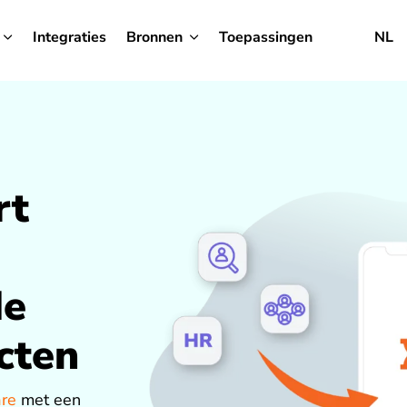
Integraties
Bronnen
Toepassingen
NL
rt
de
cten
are
met een