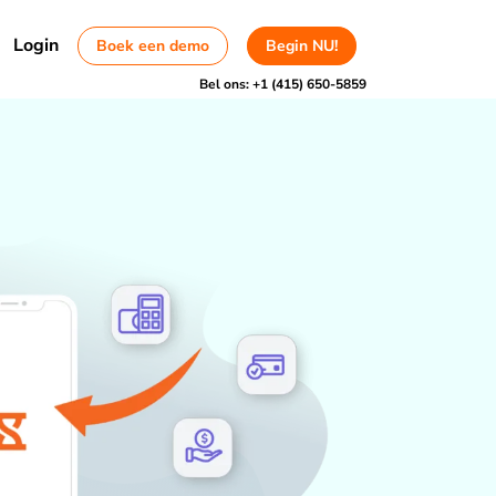
Login
Boek een demo
Begin NU!
Bel ons:
+1 (415) 650-5859