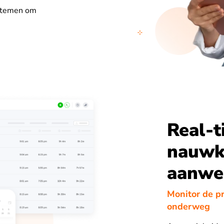
stemen om
Real-t
nauwk
aanwe
Monitor de p
onderweg