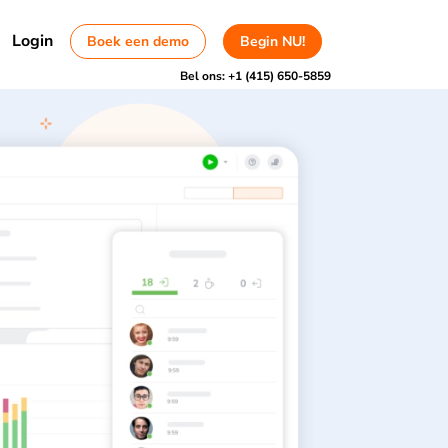
Login
Boek een demo
Begin NU!
Bel ons:
+1 (415) 650-5859