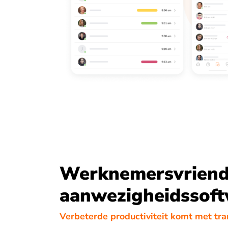
Werknemersvriende
aanwezigheidssof
Verbeterde productiviteit komt met tr