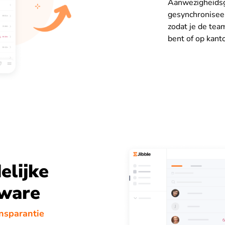
Aanwezigheids
gesynchronisee
zodat je de tea
bent of op kant
lijke
tware
ansparantie