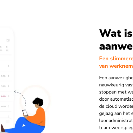
Wat is
aanwez
Een slimmere
van werkneme
Een aanwezighei
nauwkeurig vas
stoppen met we
door automatisc
de cloud worde
gejaag aan het 
loonadministrat
team weerspieg