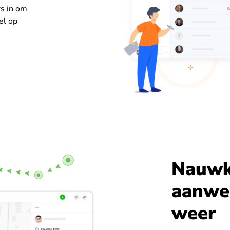
rs in om
el op
Nauwk
aanwez
weer