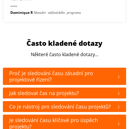
Dominique R
Manažer stážistického programu
Často kladené dotazy
Některé často kladené dotazy...
Proč je sledování času zásadní pro
↓
projektové řízení?
↓
Jak sledovat čas na projektu?
↓
Co je nástroj pro sledování času projektů?
Je sledování času klíčové pro úspěch
↓
projektu?