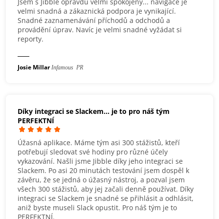
Jsem s Jibble opravdu velmi spokojený... navigace je
velmi snadná a zákaznická podpora je vynikající.
Snadné zaznamenávání příchodů a odchodů a
provádění úprav. Navíc je velmi snadné vyžádat si
reporty.
Josie Millar
Infamous PR
Díky integraci se Slackem... je to pro náš tým
PERFEKTNÍ
Úžasná aplikace. Máme tým asi 300 stážistů, kteří
potřebují sledovat své hodiny pro různé účely
vykazování. Našli jsme Jibble díky jeho integraci se
Slackem. Po asi 20 minutách testování jsem dospěl k
závěru, že se jedná o úžasný nástroj, a pozval jsem
všech 300 stážistů, aby jej začali denně používat. Díky
integraci se Slackem je snadné se přihlásit a odhlásit,
aniž byste museli Slack opustit. Pro náš tým je to
PERFEKTNÍ.