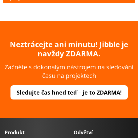
Neztrácejte ani minutu! Jibble je
navždy ZDARMA.
Začněte s dokonalým nástrojem na sledování
času na projektech
Sledujte čas hned teď – je to ZDARMA!
Produkt
Odvětví