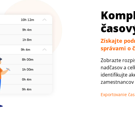
Kompl
časov
Získajte pod
správami o 
Zobrazte rozp
nadčasov a cel
identifikujte a
zamestnancov a
Exportovanie čas