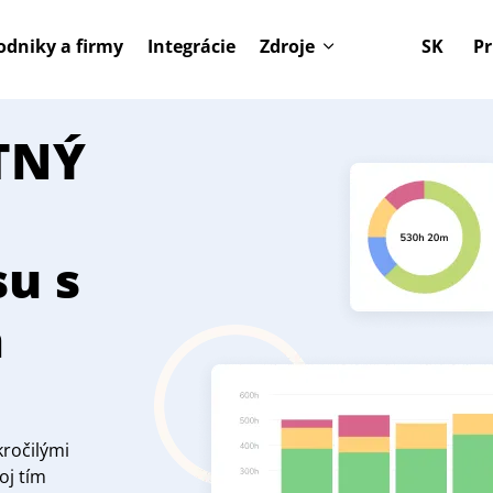
odniky a firmy
Integrácie
Zdroje
SK
Pr
TNÝ
su s
a
ročilými
oj tím