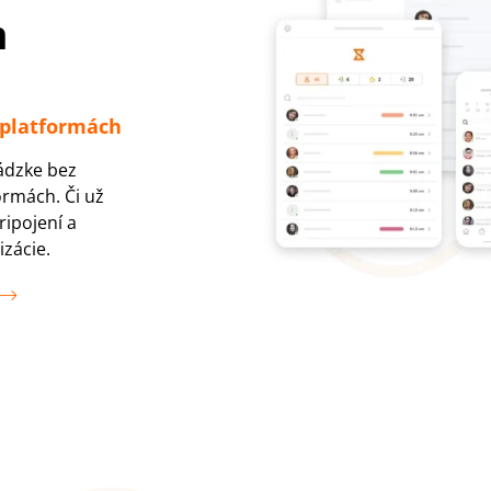
m
 platformách
ádzke bez
rmách. Či už
ripojení a
zácie.