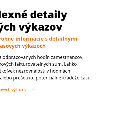
exné detaily
ých výkazov
robné informácie s detailnými
časových výkazoch
is odpracovaných hodín zamestnancov,
kových fakturovateľných súm. Ľahko
kékoľvek nezrovnalosti v hodinách
lebo prešetrite potenciálne krádeže času.
ových výkazov