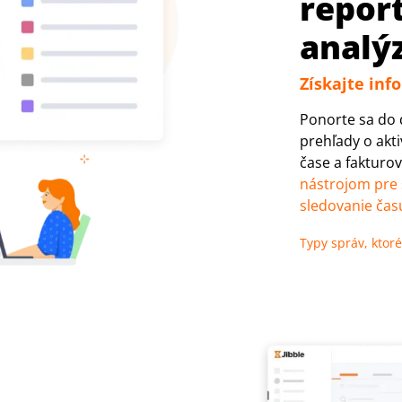
repor
analý
Získajte inf
Ponorte sa do 
prehľady o akti
čase a fakturo
nástrojom pre
sledovanie ča
Typy správ, ktor