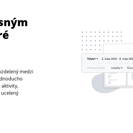
esným
ré
 rozdelený medzi
 jednoducho
aktivity,
a ucelený