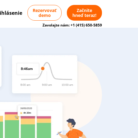
Rezervovať
Začnite
ihlásenie
demo
hneď teraz!
Zavolajte nám:
+1 (415) 650-5859