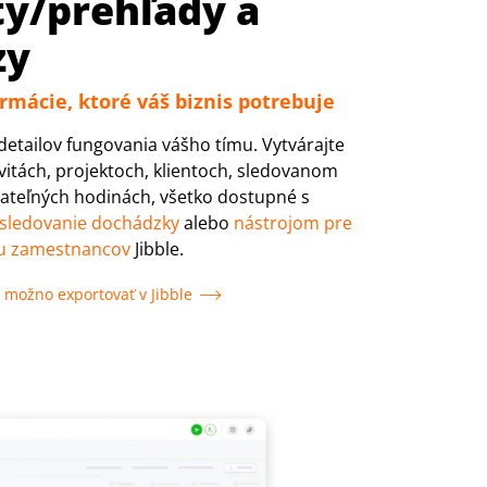
ty/prehľady a
zy
ormácie, ktoré váš biznis potrebuje
detailov fungovania vášho tímu. Vytvárajte
vitách, projektoch, klientoch, sledovanom
vateľných hodinách, všetko dostupné s
 sledovanie dochádzky
alebo
nástrojom pre
su zamestnancov
Jibble.
é možno exportovať v Jibble