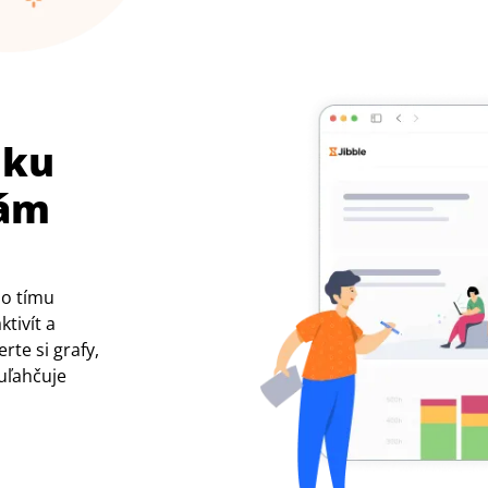
 ku
kám
ho tímu
tivít a
rte si grafy,
 uľahčuje