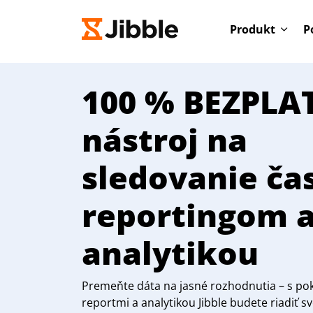
Produkt
P
100 % BEZPLA
nástroj na
sledovanie ča
reportingom 
analytikou
Premeňte dáta na jasné rozhodnutia – s pok
reportmi a analytikou Jibble budete riadiť sv