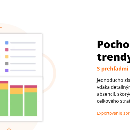
Pocho
trend
S prehľadmi
Jednoducho zís
vďaka detailný
absencií, skor
celkového stra
Exportovanie sp