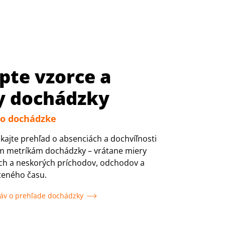
pte vzorce a
y dochádzky
 o dochádzke
kajte prehľad o absenciách a dochvíľnosti
m metríkám dochádzky – vrátane miery
ých a neskorých príchodov, odchodov a
teného času.
ráv o prehľade dochádzky