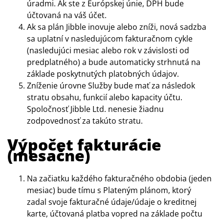
úradmi. Ak ste z Európskej únie, DPH bude
účtovaná na váš účet.
Ak sa plán Jibble inovuje alebo zníži, nová sadzba
sa uplatní v nasledujúcom fakturačnom cykle
(nasledujúci mesiac alebo rok v závislosti od
predplatného) a bude automaticky strhnutá na
základe poskytnutých platobných údajov.
Zníženie úrovne Služby bude mať za následok
stratu obsahu, funkcií alebo kapacity účtu.
Spoločnosť Jibble Ltd. nenesie žiadnu
zodpovednosť za takúto stratu.
Výpočet fakturácie
(mesačne)
Na začiatku každého fakturačného obdobia
(jeden
mesiac) bude tímu s Plateným plánom, ktorý
zadal svoje fakturačné údaje/údaje o kreditnej
karte, účtovaná platba vopred na základe počtu