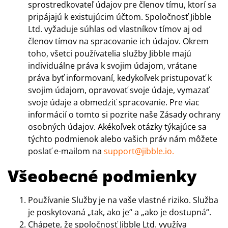
sprostredkovateľ údajov pre členov tímu, ktorí sa
pripájajú k existujúcim účtom. Spoločnosť Jibble
Ltd. vyžaduje súhlas od vlastníkov tímov aj od
členov tímov na spracovanie ich údajov. Okrem
toho, všetci používatelia služby Jibble majú
individuálne práva k svojim údajom, vrátane
práva byť informovaní, kedykoľvek pristupovať k
svojim údajom, opravovať svoje údaje, vymazať
svoje údaje a obmedziť spracovanie. Pre viac
informácií o tomto si pozrite naše Zásady ochrany
osobných údajov. Akékoľvek otázky týkajúce sa
týchto podmienok alebo vašich práv nám môžete
poslať e-mailom na
support@jibble.io
.
Všeobecné podmienky
Používanie Služby je na vaše vlastné riziko. Služba
je poskytovaná „tak, ako je“ a „ako je dostupná“.
Chápete, že spoločnosť Jibble Ltd. využíva