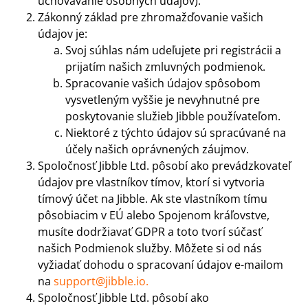
uchovávanie osobných údajov).
Zákonný základ pre zhromažďovanie vašich
údajov je:
Svoj súhlas nám udeľujete pri registrácii a
prijatím našich zmluvných podmienok.
Spracovanie vašich údajov spôsobom
vysvetleným vyššie je nevyhnutné pre
poskytovanie služieb Jibble používateľom.
Niektoré z týchto údajov sú spracúvané na
účely našich oprávnených záujmov.
Spoločnosť Jibble Ltd. pôsobí ako prevádzkovateľ
údajov pre vlastníkov tímov, ktorí si vytvoria
tímový účet na Jibble. Ak ste vlastníkom tímu
pôsobiacim v EÚ alebo Spojenom kráľovstve,
musíte dodržiavať GDPR a toto tvorí súčasť
našich Podmienok služby. Môžete si od nás
vyžiadať dohodu o spracovaní údajov e-mailom
na
support@jibble.io
.
Spoločnosť Jibble Ltd. pôsobí ako