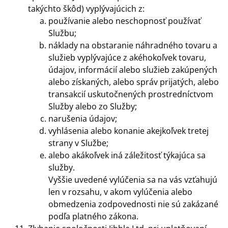
takýchto škôd) vyplývajúcich z:
používanie alebo neschopnosť používať
Službu;
náklady na obstaranie náhradného tovaru a
služieb vyplývajúce z akéhokoľvek tovaru,
údajov, informácií alebo služieb zakúpených
alebo získaných, alebo správ prijatých, alebo
transakcií uskutočnených prostredníctvom
Služby alebo zo Služby;
narušenia údajov;
vyhlásenia alebo konanie akejkoľvek tretej
strany v Službe;
alebo akákoľvek iná záležitosť týkajúca sa
služby.
Vyššie uvedené vylúčenia sa na vás vzťahujú
len v rozsahu, v akom vylúčenia alebo
obmedzenia zodpovednosti nie sú zakázané
podľa platného zákona.