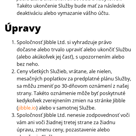
Takéto ukončenie Služby bude mať za následok
deaktiváciu alebo vymazanie vášho účtu.
Úpravy
Spoločnosť Jibble Ltd. si vyhradzuje právo
dočasne alebo trvalo upraviť alebo ukončiť Službu
(alebo akúkoľvek jej časť), s upozornením alebo
bez neho.
Ceny všetkých Služieb, vrátane, ale nielen,
mesačných poplatkov za predplatné plánu Služby,
sa môžu zmeniť po 30-dňovom oznámení z našej
strany. Takéto oznámenie môže byť poskytnuté
kedykoľvek zverejnením zmien na stránke Jibble
(
jibble.io
) alebo v samotnej Službe.
Spoločnosť Jibble Ltd. nenesie zodpovednosť voči
vám ani voči žiadnej tretej strane za žiadnu
úpravu, zmenu ceny, pozastavenie alebo