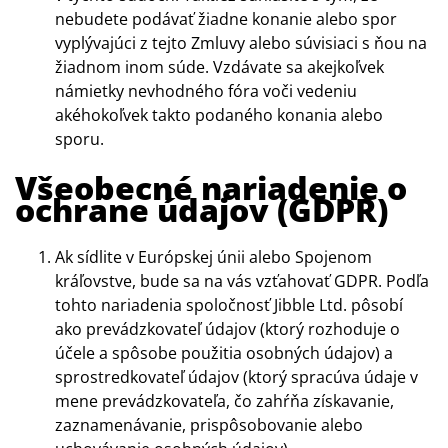
nebudete podávať žiadne konanie alebo spor
vyplývajúci z tejto Zmluvy alebo súvisiaci s ňou na
žiadnom inom súde. Vzdávate sa akejkoľvek
námietky nevhodného fóra voči vedeniu
akéhokoľvek takto podaného konania alebo
sporu.
Všeobecné nariadenie o
ochrane údajov (GDPR)
Ak sídlite v Európskej únii alebo Spojenom
kráľovstve, bude sa na vás vzťahovať GDPR. Podľa
tohto nariadenia spoločnosť Jibble Ltd. pôsobí
ako prevádzkovateľ údajov (ktorý rozhoduje o
účele a spôsobe použitia osobných údajov) a
sprostredkovateľ údajov (ktorý spracúva údaje v
mene prevádzkovateľa, čo zahŕňa získavanie,
zaznamenávanie, prispôsobovanie alebo