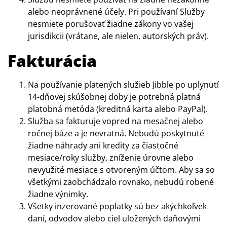
alebo neoprávnené účely. Pri používaní Služby
nesmiete porušovať žiadne zákony vo vašej
jurisdikcii (vrátane, ale nielen, autorských práv).
Fakturácia
Na používanie platených služieb Jibble po uplynutí
14-dňovej skúšobnej doby je potrebná platná
platobná metóda (kreditná karta alebo PayPal).
Služba sa fakturuje vopred na mesačnej alebo
ročnej báze a je nevratná. Nebudú poskytnuté
žiadne náhrady ani kredity za čiastočné
mesiace/roky služby, zníženie úrovne alebo
nevyužité mesiace s otvoreným účtom. Aby sa so
všetkými zaobchádzalo rovnako, nebudú robené
žiadne výnimky.
Všetky inzerované poplatky sú bez akýchkoľvek
daní, odvodov alebo ciel uložených daňovými