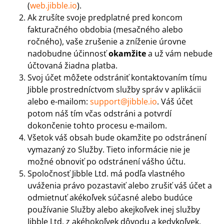
(
web.jibble.io
).
Ak zrušíte svoje predplatné pred koncom
fakturačného obdobia (mesačného alebo
ročného), vaše zrušenie a zníženie úrovne
nadobudne účinnosť
okamžite
a už vám nebude
účtovaná žiadna platba.
Svoj účet môžete odstrániť kontaktovaním tímu
Jibble prostredníctvom služby správ v aplikácii
alebo e-mailom:
support@jibble.io
. Váš účet
potom náš tím včas odstráni a potvrdí
dokončenie tohto procesu e-mailom.
Všetok váš obsah bude okamžite po odstránení
vymazaný zo Služby. Tieto informácie nie je
možné obnoviť po odstránení vášho účtu.
Spoločnosť Jibble Ltd. má podľa vlastného
uváženia právo pozastaviť alebo zrušiť váš účet a
odmietnuť akékoľvek súčasné alebo budúce
používanie Služby alebo akejkoľvek inej služby
Jibble Ltd. z akéhokoľvek dôvodu a kedykoľvek.