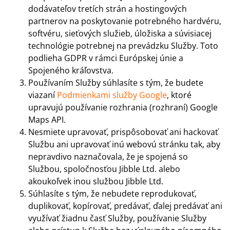
dodávateľov tretích strán a hostingových
partnerov na poskytovanie potrebného hardvéru,
softvéru, sieťových služieb, úložiska a súvisiacej
technológie potrebnej na prevádzku Služby. Toto
podlieha GDPR v rámci Európskej únie a
Spojeného kráľovstva.
Používaním Služby súhlasíte s tým, že budete
viazaní
Podmienkami služby Google
, ktoré
upravujú používanie rozhrania (rozhraní) Google
Maps API.
Nesmiete upravovať, prispôsobovať ani hackovať
Službu ani upravovať inú webovú stránku tak, aby
nepravdivo naznačovala, že je spojená so
Službou, spoločnosťou Jibble Ltd. alebo
akoukoľvek inou službou Jibble Ltd.
Súhlasíte s tým, že nebudete reprodukovať,
duplikovať, kopírovať, predávať, ďalej predávať ani
využívať žiadnu časť Služby, používanie Služby