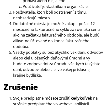
prihlási alebo nie, alebo
Používateľ je vlastníkom organizácie.
Používatelia, ktorí boli odstránení z tímu,
neobsadzujú miesto.
Dodatočné miesta je možné zakúpiť počas 12-
mesačného fakturačného cyklu za rovnakú cenu
ako na začiatku fakturačného obdobia, ale budú
alikvotne účtované do konca fakturačného
obdobia.
Všetky poplatky sú bez akýchkoľvek daní, odvodov
alebo ciel uložených daňovými úradmi a vy
budete zodpovední za úhradu všetkých takýchto
daní, odvodov alebo ciel vo vašej príslušnej
krajine bydliska.
Zrušenie
Svoje predplatné môžete zrušiť
kedykoľvek
na
stránke predplatného vo webovej aplikácii