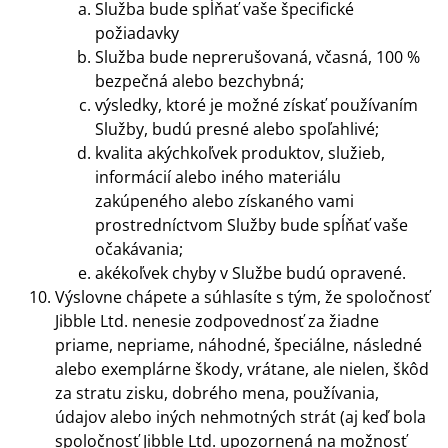
Služba bude spĺňať vaše špecifické
požiadavky
Služba bude neprerušovaná, včasná, 100 %
bezpečná alebo bezchybná;
výsledky, ktoré je možné získať používaním
Služby, budú presné alebo spoľahlivé;
kvalita akýchkoľvek produktov, služieb,
informácií alebo iného materiálu
zakúpeného alebo získaného vami
prostredníctvom Služby bude spĺňať vaše
očakávania;
akékoľvek chyby v Službe budú opravené.
Výslovne chápete a súhlasíte s tým, že spoločnosť
Jibble Ltd. nenesie zodpovednosť za žiadne
priame, nepriame, náhodné, špeciálne, následné
alebo exemplárne škody, vrátane, ale nielen, škôd
za stratu zisku, dobrého mena, používania,
údajov alebo iných nehmotných strát (aj keď bola
spoločnosť Jibble Ltd. upozornená na možnosť