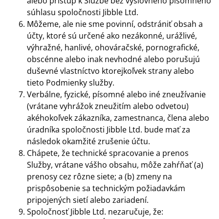
alebo prístup k Službe bez výslovného písomného
súhlasu spoločnosti Jibble Ltd.
Môžeme, ale nie sme povinní, odstrániť obsah a
účty, ktoré sú určené ako nezákonné, urážlivé,
výhražné, hanlivé, ohováračské, pornografické,
obscénne alebo inak nevhodné alebo porušujú
duševné vlastníctvo ktorejkoľvek strany alebo
tieto Podmienky služby.
Verbálne, fyzické, písomné alebo iné zneužívanie
(vrátane vyhrážok zneužitím alebo odvetou)
akéhokoľvek zákazníka, zamestnanca, člena alebo
úradníka spoločnosti Jibble Ltd. bude mať za
následok okamžité zrušenie účtu.
Chápete, že technické spracovanie a prenos
Služby, vrátane vášho obsahu, môže zahŕňať (a)
prenosy cez rôzne siete; a (b) zmeny na
prispôsobenie sa technickým požiadavkám
pripojených sietí alebo zariadení.
Spoločnosť Jibble Ltd. nezaručuje, že: