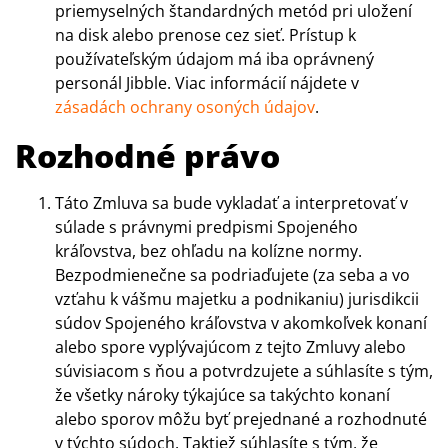
priemyselných štandardných metód pri uložení
na disk alebo prenose cez sieť. Prístup k
používateľským údajom má iba oprávnený
personál Jibble. Viac informácií nájdete v
zásadách ochrany osoných údajov
.
Rozhodné právo
Táto Zmluva sa bude vykladať a interpretovať v
súlade s právnymi predpismi Spojeného
kráľovstva, bez ohľadu na kolízne normy.
Bezpodmienečne sa podriaďujete (za seba a vo
vzťahu k vášmu majetku a podnikaniu) jurisdikcii
súdov Spojeného kráľovstva v akomkoľvek konaní
alebo spore vyplývajúcom z tejto Zmluvy alebo
súvisiacom s ňou a potvrdzujete a súhlasíte s tým,
že všetky nároky týkajúce sa takýchto konaní
alebo sporov môžu byť prejednané a rozhodnuté
v týchto súdoch. Taktiež súhlasíte s tým, že