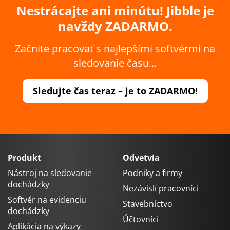
Nestrácajte ani minútu! Jibble je
navždy ZADARMO.
Začnite pracovať s najlepšími softvérmi na
sledovanie času...
Sledujte čas teraz – je to ZADARMO!
Produkt
Odvetvia
Nástroj na sledovanie
Podniky a firmy
dochádzky
Nezávislí pracovníci
Softvér na evidenciu
Stavebníctvo
dochádzky
Účtovníci
Aplikácia na výkazy