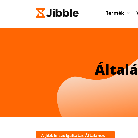
Termék
Által
A Jibble szolgáltatás Általános