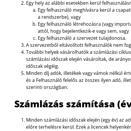
Egy hely az alábbi esetekben kerül felhasználásr
Egy felhasználó meghívásra kerül a csapatb
a rendszerbe), vagy
Egy felhasználó létrehozásra (vagy importá
attól, hogy bejelentkezik-e vagy sem, vagy
Egy felhasználó a szervezet tulajdonosa.
A szervezetből eltávolított felhasználók nem fogl
További helyek vásárolhatók a számlázási ciklu
számlázási időszak elején vásároltak, de arány
időszak végéig.
Minden díj adók, illetékek vagy vámok nélkül ér
és a Felhasználó felelős az összes ilyen adó, il
szerinti országban.
Számlázás számítása (é
Minden számlázási időszak elején (egy év)
az ad
előre terhelésre kerül.
Ezek a licencek helyenkén