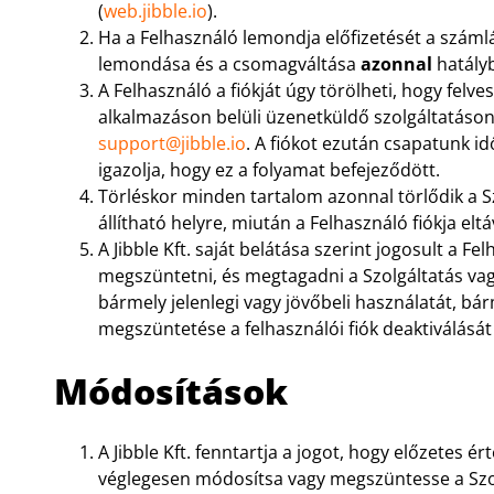
(
web.jibble.io
).
Ha a Felhasználó lemondja előfizetését a számláz
lemondása és a csomagváltása
azonnal
hatályb
A Felhasználó a fiókját úgy törölheti, hogy felves
alkalmazáson belüli üzenetküldő szolgáltatáson
support@jibble.io
. A fiókot ezután csapatunk idő
igazolja, hogy ez a folyamat befejeződött.
Törléskor minden tartalom azonnal törlődik a S
állítható helyre, miután a Felhasználó fiókja eltá
A Jibble Kft. saját belátása szerint jogosult a Fe
megszüntetni, és megtagadni a Szolgáltatás vagy
bármely jelenlegi vagy jövőbeli használatát, bár
megszüntetése a felhasználói fiók deaktiválását
Módosítások
A Jibble Kft. fenntartja a jogot, hogy előzetes ér
véglegesen módosítsa vagy megszüntesse a Szol