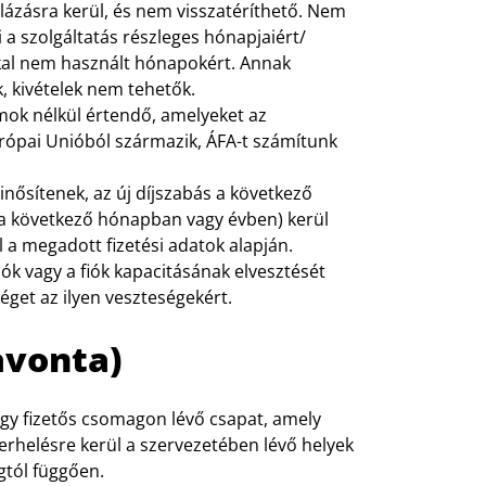
lázásra kerül, és nem visszatéríthető. Nem
 a szolgáltatás részleges hónapjaiért/
ókkal nem használt hónapokért. Annak
, kivételek nem tehetők.
ámok nélkül értendő, amelyeket az
rópai Unióból származik, ÁFA-t számítunk
inősítenek, az új díjszabás a következő
n a következő hónapban vagy évben) kerül
 a megadott fizetési adatok alapján.
iók vagy a fiók kapacitásának elvesztését
séget az ilyen veszteségekért.
avonta)
gy fizetős csomagon lévő csapat, amely
erhelésre kerül a szervezetében lévő helyek
gtól függően.