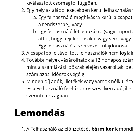
kiválasztott csomagtól függően.
Egy hely az alábbi esetekben kerül felhasználásr
Egy felhasználó meghívásra kerül a csapatb
a rendszerbe), vagy
Egy felhasználó létrehozásra (vagy importá
attól, hogy bejelentkezik-e vagy sem, vagy
Egy felhasználó a szervezet tulajdonosa.
A csapatból eltávolított felhasználók nem foglal
További helyek vásárolhatók a 12 hónapos szám
mint a számlázási időszak elején vásároltak, d
számlázási időszak végéig
Minden díj adók, illetékek vagy vámok nélkül ér
és a Felhasználó felelős az összes ilyen adó, il
szerinti országban.
Lemondás
A Felhasználó az előfizetését
bármikor
lemondha