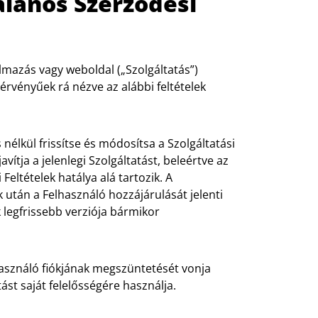
talános Szerződési
almazás vagy weboldal („Szolgáltatás”)
érvényűek rá nézve az alábbi feltételek
s nélkül frissítse és módosítsa a Szolgáltatási
avítja a jelenlegi Szolgáltatást, beleértve az
 Feltételek hatálya alá tartozik. A
k után a Felhasználó hozzájárulását jelenti
k legfrissebb verziója bármikor
használó fiókjának megszüntetését vonja
ást saját felelősségére használja.