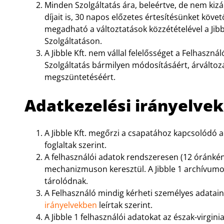
Minden Szolgáltatás ára, beleértve, de nem kizár
díjait is, 30 napos előzetes értesítésünket köve
megadható a változtatások közzétételével a Jib
Szolgáltatáson.
A Jibble Kft. nem vállal felelősséget a Felhaszn
Szolgáltatás bármilyen módosításáért, árváltozá
megszüntetéséért.
Adatkezelési irányelvek
A Jibble Kft. megőrzi a csapatához kapcsolódó 
foglaltak szerint.
A felhasználói adatok rendszeresen (12 óránkén
mechanizmuson keresztül. A Jibble 1 archívumok
tárolódnak.
A Felhasználó mindig kérheti személyes adatain
irányelvekben
leírtak szerint.
A Jibble 1 felhasználói adatokat az észak-virgini