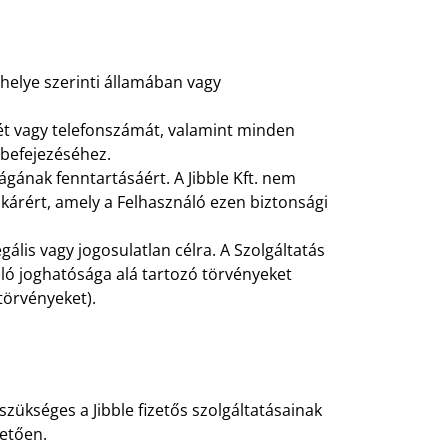
helye szerinti államában vagy
mét vagy telefonszámát, valamint minden
 befejezéséhez.
ságának fenntartásáért. A Jibble Kft. nem
 kárért, amely a Felhasználó ezen biztonsági
ális vagy jogosulatlan célra. A Szolgáltatás
ló joghatósága alá tartozó törvényeket
törvényeket).
szükséges a Jibble fizetős szolgáltatásainak
vetően.