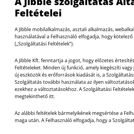
A Jibble szolgáltatás Ál
Feltételei
A Jibble mobilalkalmazás, asztali alkalmazás, webalk
használatával a Felhasználó elfogadja, hogy kötelező 
(„Szolgáltatási Feltételek”).
A Jibble Kft. fenntartja a jogot, hogy előzetes értesíté
Feltételeket. Minden új funkció, amely kiegészíti vagy j
új eszközök és erőforrások kiadását is, a Szolgáltatási
Szolgáltatás további használata az ilyen változtatáso
ezekhez a változtatásokhoz. A Szolgáltatási Feltétele
megtekinthető itt.
Az alábbi feltételek bármelyikének megsértése a Fel
maga után. A Felhasználó elfogadja, hogy a Szolgáltat