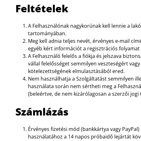
Feltételek
A Felhasználónak nagykorúnak kell lennie a lakó
tartományában.
Meg kell adnia teljes nevét, érvényes e-mail cí
egyéb kért információt a regisztrációs folyamat
A Felhasználó felelős a fiókja és jelszava bizton
vállal felelősséget semmilyen veszteségért vagy
kötelezettségének elmulasztásából ered.
Nem használhatja a Szolgáltatást semmilyen illeg
használata során nem sértheti meg a Felhaszná
(beleértve, de nem kizárólagosan a szerzői jogi 
Számlázás
Érvényes fizetési mód (bankkártya vagy PayPal) 
használatához a 14 napos próbaidő lejártát kö