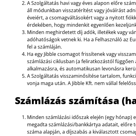
A Szolgáltatás havi vagy éves alapon előre szám
áll módunkban visszatérítést vagy jóváírást adni
éveiért, a csomagváltásokért vagy a nyitott fi
érdekében, hogy mindenkit egyenlően kezeljünk
Minden meghirdetett díj adók, illetékek vagy v
adóhatóságok vetnek ki. Ha a Felhasználó az Eu
fel a számláján.
Ha egy Jibble csomagot frissítenek vagy visszam
számlázási ciklusban (a feliratkozástól függőe
alkalmazásra, és automatikusan levonásra kerül
A Szolgáltatás visszaminősítése tartalom, funkc
vonja maga után. A Jibble Kft. nem vállal felelős
Számlázás számítása (h
Minden számlázási időszak elején
(egy hónap)
e
megadta számlázási/bankkártya adatait, előre t
száma alapján, a díjszabás a kiválasztott csoma