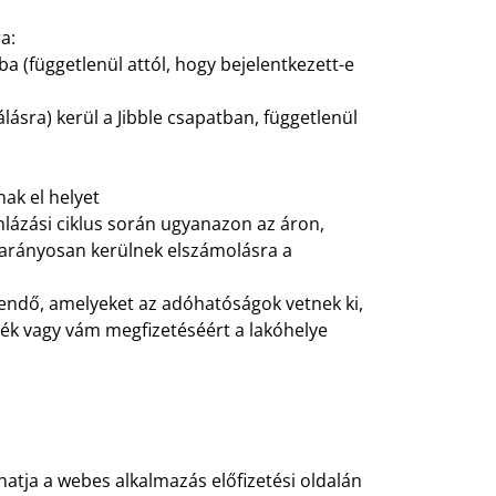
a:
a (függetlenül attól, hogy bejelentkezett-e
lásra) kerül a Jibble csapatban, függetlenül
nak el helyet
lázási ciklus során ugyanazon az áron,
e arányosan kerülnek elszámolásra a
tendő, amelyeket az adóhatóságok vetnek ki,
leték vagy vám megfizetéséért a lakóhelye
tja a webes alkalmazás előfizetési oldalán