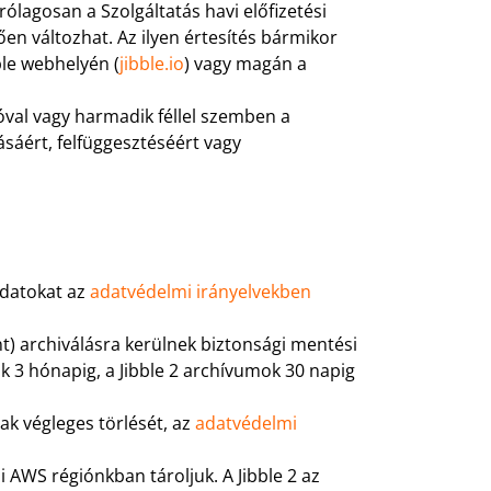
ólagosan a Szolgáltatás havi előfizetési
tően változhat. Az ilyen értesítés bármikor
ble webhelyén (
jibble.io
) vagy magán a
álóval vagy harmadik féllel szemben a
sáért, felfüggesztéséért vagy
adatokat az
adatvédelmi irányelvekben
t) archiválásra kerülnek biztonsági mentési
 3 hónapig, a Jibble 2 archívumok 30 napig
ak végleges törlését, az
adatvédelmi
ai AWS régiónkban tároljuk. A Jibble 2 az