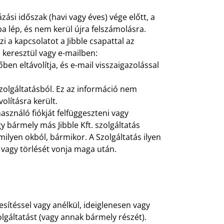
ási időszak (havi vagy éves) vége előtt, a
a lép, és nem kerül újra felszámolásra.
zi a kapcsolatot a Jibble csapattal az
 keresztül vagy e-mailben:
ben eltávolítja, és e-mail visszaigazolással
zolgáltatásból. Ez az információ nem
volításra került.
lhasználó fiókját felfüggeszteni vagy
 bármely más Jibble Kft. szolgáltatás
milyen okból, bármikor. A Szolgáltatás ilyen
 vagy törlését vonja maga után.
tesítéssel vagy anélkül, ideiglenesen vagy
gáltatást (vagy annak bármely részét).