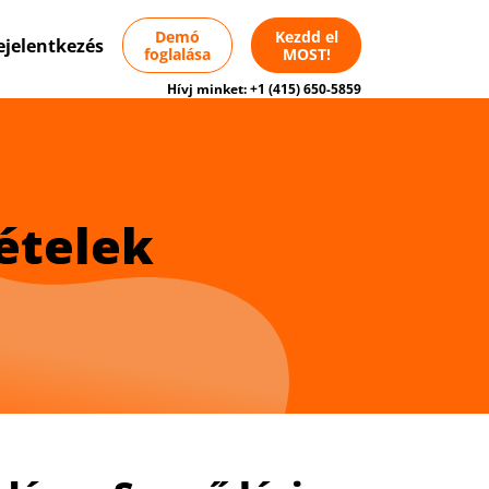
Demó
Kezdd el
ejelentkezés
foglalása
MOST!
Hívj minket:
+1 (415) 650-5859
ételek