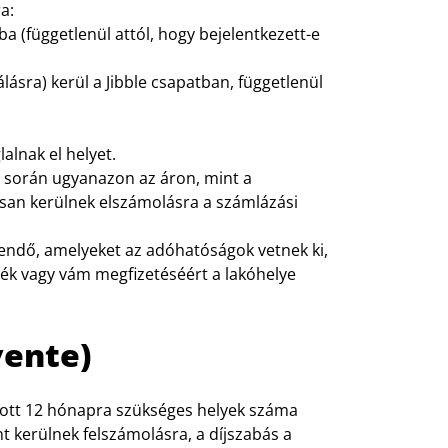
a:
a (függetlenül attól, hogy bejelentkezett-e
lásra) kerül a Jibble csapatban, függetlenül
alnak el helyet.
s során ugyanazon az áron, mint a
osan kerülnek elszámolásra a számlázási
tendő, amelyeket az adóhatóságok vetnek ki,
leték vagy vám megfizetéséért a lakóhelye
vente)
ott 12 hónapra szükséges helyek száma
t kerülnek felszámolásra, a díjszabás a