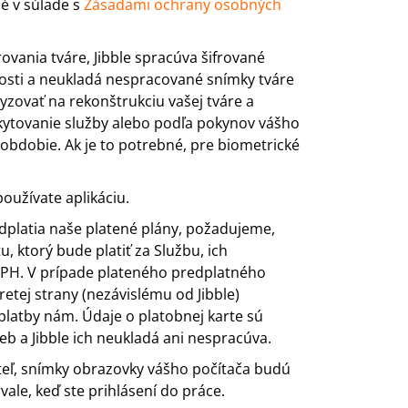
é v súlade s
Zásadami ochrany osobných
ovania tváre, Jibble spracúva šifrované
osti a neukladá nespracované snímky tváre
zovať na rekonštrukciu vašej tváre a
ytovanie služby alebo podľa pokynov vášho
obdobie. Ak je to potrebné, pre biometrické
užívate aplikáciu.
edplatia naše platené plány, požadujeme,
, ktorý bude platiť za Službu, ich
Č DPH. V prípade plateného predplatného
etej strany (nezávislému od Jibble)
platby nám. Údaje o platobnej karte sú
b a Jibble ich neukladá ani nespracúva.
eľ, snímky obrazovky vášho počítača budú
le, keď ste prihlásení do práce.