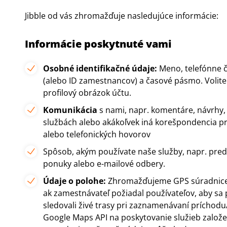
Jibble od vás zhromažďuje nasledujúce informácie:
Informácie poskytnuté vami
Osobné identifikačné údaje:
Meno, telefónne čí
(alebo ID zamestnancov) a časové pásmo. Voliteľ
profilový obrázok účtu.
Komunikácia
s nami, napr. komentáre, návrhy,
službách alebo akákoľvek iná korešpondencia pr
alebo telefonických hovorov
Spôsob, akým používate naše služby, napr. predp
ponuky alebo e-mailové odbery.
Údaje o polohe:
Zhromažďujeme GPS súradnice p
ak zamestnávateľ požiadal používateľov, aby sa 
sledovali živé trasy pri zaznamenávaní príchod
Google Maps API na poskytovanie služieb založe