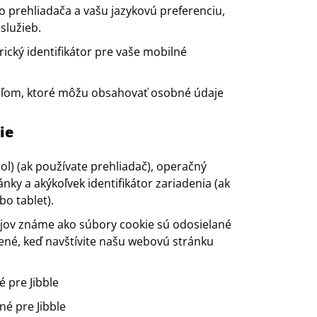
prehliadača a vašu jazykovú preferenciu,
služieb.
cký identifikátor pre vaše mobilné
eľom, ktoré môžu obsahovať osobné údaje
ie
l) (ak používate prehliadač), operačný
ánky a
akýkoľvek identifikátor zariadenia (ak
bo tablet).
ajov známe ako súbory cookie sú odosielané
žené, keď navštívite našu webovú stránku
 pre Jibble
né pre Jibble