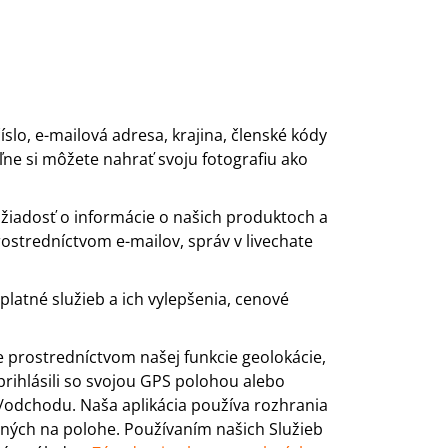
slo, e-mailová adresa, krajina, členské kódy
ne si môžete nahrať svoju fotografiu ako
 žiadosť o informácie o našich produktoch a
ostredníctvom e-mailov, správ v livechate
latné služieb a ich vylepšenia, cenové
rostredníctvom našej funkcie geolokácie,
prihlásili so svojou GPS polohou alebo
u/odchodu. Naša aplikácia používa rozhrania
ných na polohe. Používaním našich Služieb