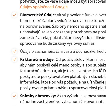
potvrdzujete, že vaše údaje môžu byť spracovan
údajov spoločnosti Google
.
Biometrické údaje:
Ak sú povolené funkcie over
biometrické šablóny výlučne na overenie totožn
na porovnávanie. Šablóny nemožno spätne analy
uchovávajú sa len v rozsahu potrebnom na posk
zamestnávateľa, pokiaľ zákon nevyžaduje dlhšie 
spracovanie bude získaný výslovný súhlas.
Údaje o zaznamenávaní času a dochádzke, keď po
Fakturačné údaje:
Od používateľov, ktorí si pr
aby nám poskytli celé meno osoby alebo subjektu
fakturačnú adresu a, ak je to relevantné, ich I
poskytnete poskytovateľovi platobných služieb tr
informácie, ktoré od vás požaduje na uľahčenie 
poskytované priamo nášmu spracovateľovi platie
Snímky obrazovky:
Ak to vyžaduje zamestnávat
náhodne zachytené vo vybranom časovom interva