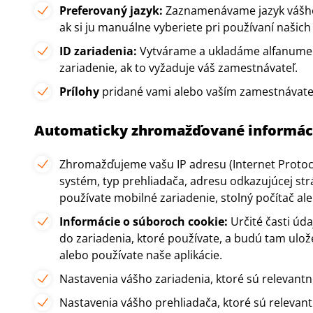
Preferovaný jazyk:
Zaznamenávame jazyk vášho 
ak si ju manuálne vyberiete pri používaní našich 
ID zariadenia:
Vytvárame a ukladáme alfanumeri
zariadenie, ak to vyžaduje váš zamestnávateľ.
Prílohy
pridané vami alebo vaším zamestnávat
Automaticky zhromažďované informác
Zhromažďujeme vašu IP adresu (Internet Protoco
systém, typ prehliadača, adresu odkazujúcej str
používate mobilné zariadenie, stolný počítač ale
Informácie o súboroch cookie:
Určité časti úd
do zariadenia, ktoré používate, a budú tam ulo
alebo používate naše aplikácie.
Nastavenia vášho zariadenia, ktoré sú relevantné
Nastavenia vášho prehliadača, ktoré sú relevant