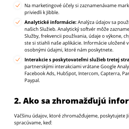
Na marketingové účely si zaznamenávame marke
priviedli k Jibble.
Analytické informácie:
Analýza údajov sa použí
našich Služieb. Analytický softvér môže zaznam
Služby, frekvencii používania, údaje o výkone, ch
ste si stiahli naše aplikácie. Informácie uložené
osobnými údajmi, ktoré nám poskytnete.
Interakcie s poskytovateľmi služieb tretej str
partnerskými interakciami vrátane
Google Analy
Facebook Ads, HubSpot, Intercom, Capterra, Par
Paypal.
2. Ako sa zhromažďujú info
Väčšinu údajov, ktoré zhromažďujeme, poskytujete 
spracúvame, keď: