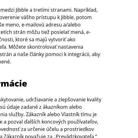
medzi Jibble a tretími stranami. Napríklad,
 overenie vášho prístupu k Jibble, potom
aše meno, e-mailovú adresu a/alebo
retích strán môžu tiež posielať mená, e-
nosti, ktoré sa majú vytvoriť ako
eľa. Môžete skontrolovať nastavenia
trán a naše články pomoci k integrácii, aby
nené.
rmácie
ytovanie, udržiavanie a zlepšovanie kvality
 sú údaje zadané z
ákazníkom alebo
ia služby. Zákazník alebo Vlastník tímu je
ble a pozval ďalších koncových používateľov,
dpovednosť za určenie účelu a prostriedkov
sa Zákazník považuje za „Prevádzkovateľa
“