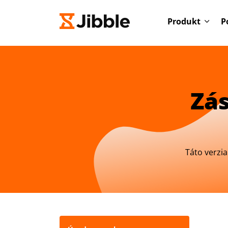
Produkt
P
Zá
Táto verzi