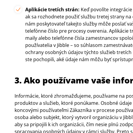
Aplikácie tretích strán:
Keď povolíte integrácie 
ak sa rozhodnete použiť službu tretej strany na
nám poskytovateľ takejto služby môže poslať v
telefónne číslo pre procesy overenia. Aplikácie t
maily alebo telefónne čísla zamestnancov spoloč
používatelia v Jibble – so súhlasom zamestnávat
ochrany osobných údajov týchto služieb tretích s
ste pochopili, aké údaje nám môžu byť sprístup
3. Ako používame vaše info
Informácie, ktoré zhromažďujeme, používame na posk
produktov a služieb, ktoré ponúkame. Osobné údaje
koncovými používateľmi Zákazníka
v procese používan
osoba alebo subjekt, ktorý vytvoril organizáciu v Jib
aby sa pripojili k ich organizácii, čím nesie plnú zo
spracovania osobných údajov v rámci služby. Preto 