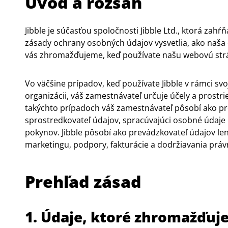
Úvod a rozsah
Jibble je súčasťou spoločnosti Jibble Ltd., ktorá zahŕň
zásady ochrany osobných údajov vysvetlia, ako naša 
vás zhromažďujeme, keď používate našu webovú strán
Vo väčšine prípadov, keď používate Jibble v rámci sv
organizácii, váš zamestnávateľ určuje účely a prostr
takýchto prípadoch váš zamestnávateľ pôsobí ako pre
sprostredkovateľ údajov, spracúvajúci osobné údaje
pokynov. Jibble pôsobí ako prevádzkovateľ údajov le
marketingu, podpory, fakturácie a dodržiavania práv
Prehľad zásad
1. Údaje, ktoré zhromažďu