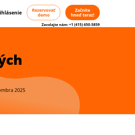
Rezervovať
Začnite
ihlásenie
demo
hneď teraz!
Zavolajte nám:
+1 (415) 650-5859
ých
vembra 2025