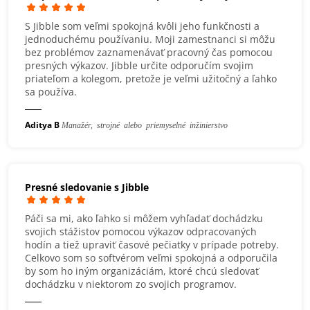
S Jibble som veľmi spokojná kvôli jeho funkčnosti a
jednoduchému používaniu. Moji zamestnanci si môžu
bez problémov zaznamenávať pracovný čas pomocou
presných výkazov. Jibble určite odporučím svojim
priateľom a kolegom, pretože je veľmi užitočný a ľahko
sa používa.
Aditya B
Manažér, strojné alebo priemyselné inžinierstvo
Presné sledovanie s Jibble
Páči sa mi, ako ľahko si môžem vyhľadať dochádzku
svojich stážistov pomocou výkazov odpracovaných
hodín a tiež upraviť časové pečiatky v prípade potreby.
Celkovo som so softvérom veľmi spokojná a odporučila
by som ho iným organizáciám, ktoré chcú sledovať
dochádzku v niektorom zo svojich programov.