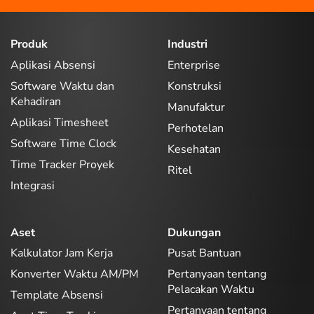
Produk
Industri
Aplikasi Absensi
Enterprise
Software Waktu dan
Konstruksi
Kehadiran
Manufaktur
Aplikasi Timesheet
Perhotelan
Software Time Clock
Kesehatan
Time Tracker Proyek
Ritel
Integrasi
Aset
Dukungan
Kalkulator Jam Kerja
Pusat Bantuan
Konverter Waktu AM/PM
Pertanyaan tentang
Pelacakan Waktu
Template Absensi
Pertanyaan tentang