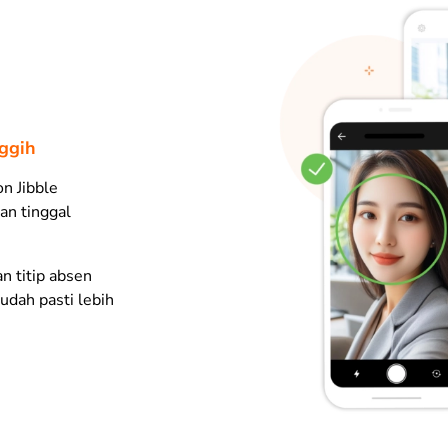
nggih
n Jibble
n tinggal
an titip absen
udah pasti lebih