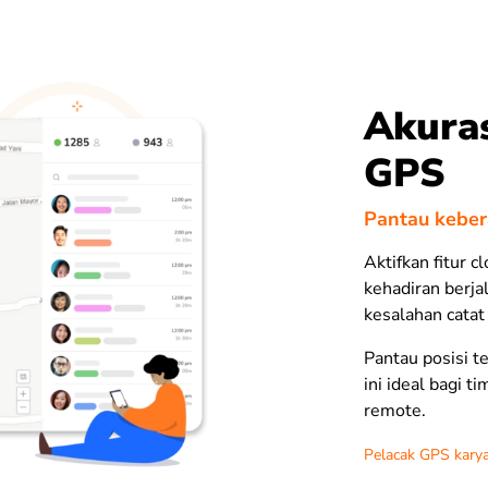
Akuras
GPS
Pantau keber
Aktifkan fitur c
kehadiran berja
kesalahan catat
Pantau posisi t
ini ideal bagi t
remote.
Pelacak GPS kar