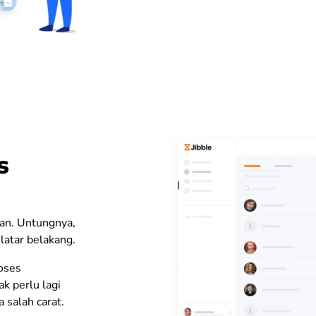
s
kan.
Untungnya,
latar belakang.
oses
k perlu lagi
 salah carat.