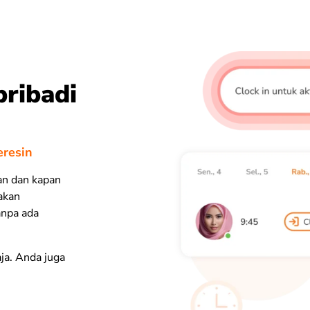
pribadi
eresin
an dan kapan
 akan
anpa ada
aja. Anda juga