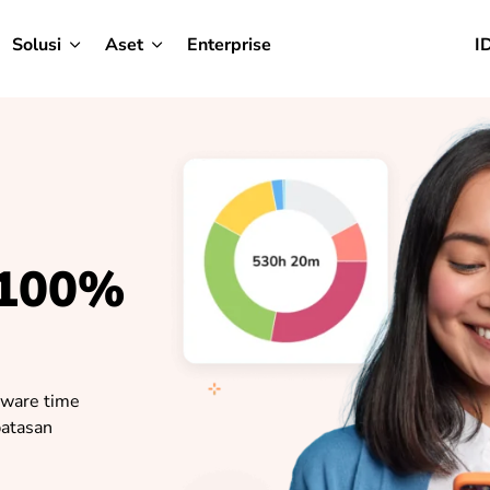
Solusi
Aset
Enterprise
I
 100%
tware time
batasan