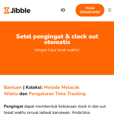
Mulai
ID
SEKARANG!
Setel pengingat & clock out
otomatis
Jangan lupa lacak waktu!
Bantuan
|
Koleksi:
Metode Melacak
Waktu
dan
Pengaturan Time Tracking
Pengingat
dapat membentuk kebiasaan clock in dan out
tepat waktu sesuai jadwal karyawan. Anda bisa