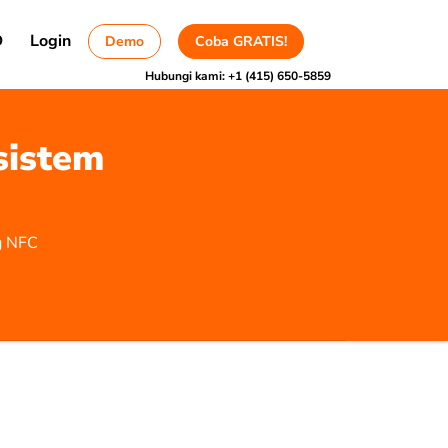
D
Login
Demo
Coba GRATIS!
Hubungi kami:
+1 (415) 650-5859
sistem
ng NFC