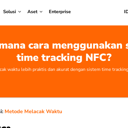
Solusi
Aset
Enterprise
I
mana cara menggunakan 
time tracking NFC?
ak waktu lebih praktis dan akurat dengan sistem time tracki
i:
Metode Melacak Waktu