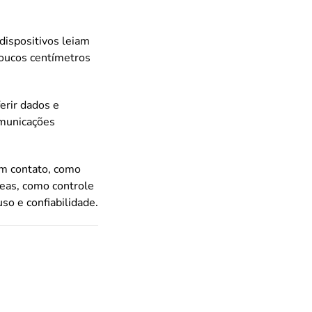
ispositivos leiam
oucos centímetros
erir dados e
omunicações
m contato, como
eas, como controle
so e confiabilidade.