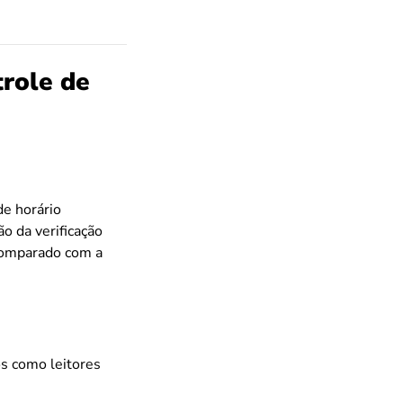
trole de
de horário
o da verificação
 comparado com a
s como leitores