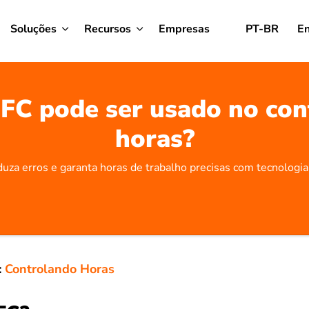
Soluções
Recursos
Empresas
PT-BR
En
C pode ser usado no con
horas?
uza erros e garanta horas de trabalho precisas com tecnolog
:
Controlando Horas