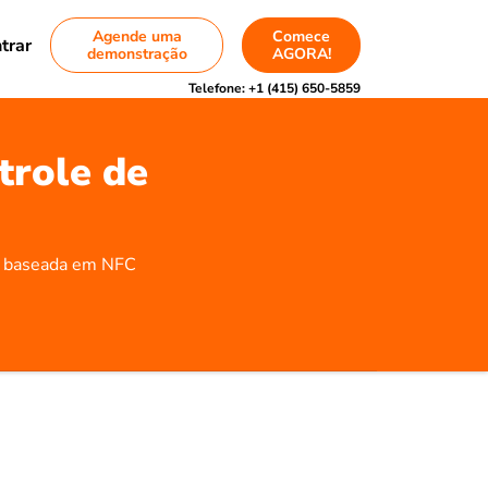
Agende uma
Comece
trar
demonstração
AGORA!
Telefone:
+1 (415) 650-5859
trole de
ia baseada em NFC