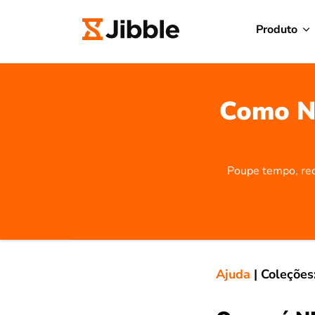
Produto
Como NF
Poupe tempo, red
Ajuda
|
Coleções