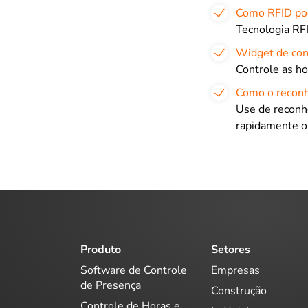
Como RFID pod
Tecnologia RFI
Widget de con
Controle as ho
Como o reconh
Use de reconhe
rapidamente o
Produto
Setores
Software de Controle
Empresas
de Presença
Construção
Controle de Horas e