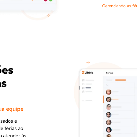
Gerenciando as fér
ões
as
ua equipe
usados e
de férias ao
a atender às