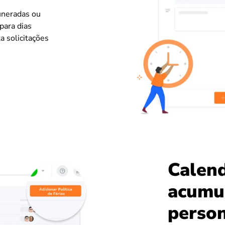
muneradas ou
para dias
a solicitações
Calend
acumu
person