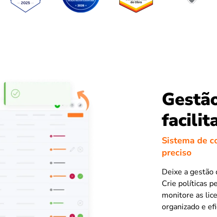
Gestão
facilit
Sistema de co
preciso
Deixe a gestão 
Crie políticas p
monitore as lic
organizado e efi