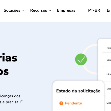
Soluções
Recursos
Empresas
PT-BR
En
rias
os
licenças dos
 e precisa. É