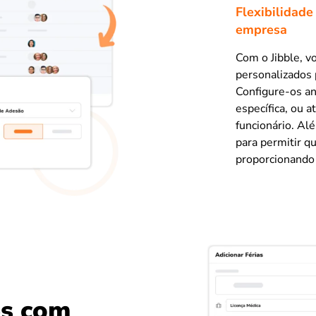
Flexibilidade
empresa
Com o Jibble, v
personalizados 
Configure-os a
específica, ou 
funcionário. Alé
para permitir q
proporcionando j
es com