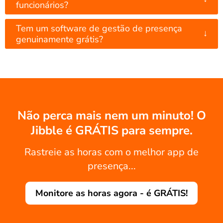
funcionários?
Tem um software de gestão de presença
↓
genuinamente grátis?
Não perca mais nem um minuto! O
Jibble é GRÁTIS para sempre.
Rastreie as horas com o melhor app de
presença...
Monitore as horas agora - é GRÁTIS!