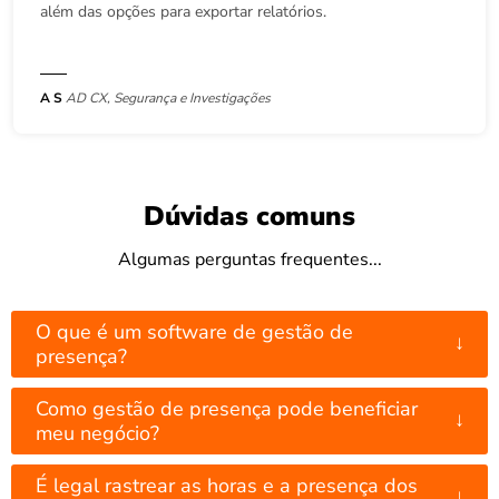
além das opções para exportar relatórios.
A S
AD CX, Segurança e Investigações
Dúvidas comuns
Algumas perguntas frequentes...
O que é um software de gestão de
↓
presença?
Como gestão de presença pode beneficiar
↓
meu negócio?
É legal rastrear as horas e a presença dos
↓