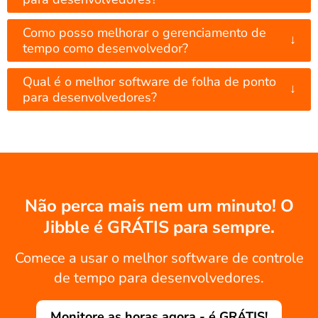
Como posso melhorar o gerenciamento de
↓
tempo como desenvolvedor?
Qual é o melhor software de folha de ponto
↓
para desenvolvedores?
Não perca mais nem um minuto! O
Jibble é GRÁTIS para sempre.
Comece a usar o melhor software de controle
de tempo para desenvolvedores.
Monitore as horas agora - é GRÁTIS!