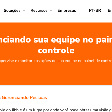
Soluções
Recursos
Empresas
PT-BR
En
ciando sua equipe no pai
controle
pervise e monitore as ações de sua equipe no painel de contr
:
Gerenciando Pessoas
ole do Jibble é um lugar por onde você pode obter uma visão g