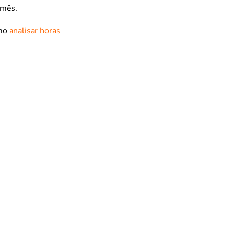
 mês.
mo
analisar horas