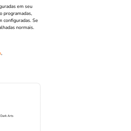
figuradas em seu
ho programadas,
m configuradas. Se
balhadas normais.
o
,