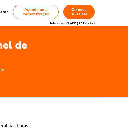
Agende uma
Comece
trar
demonstração
AGORA!
Telefone:
+1 (415) 650-5859
nel de
ole
eral das horas