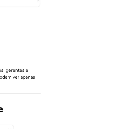
os, gerentes e
podem ver apenas
e