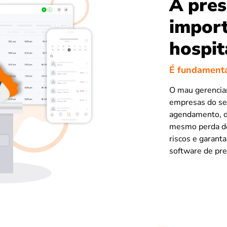
A pres
import
hospit
É fundamenta
O mau gerencia
empresas do set
agendamento, d
mesmo perda de 
riscos e garant
software de pre