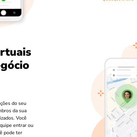
rtuais
egócio
ações do seu
mbros da sua
rizados. Você
quipe entrar ou
cê pode ter