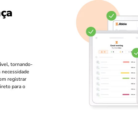
nça
ável, tornando-
m necessidade
em registrar
ireto para o