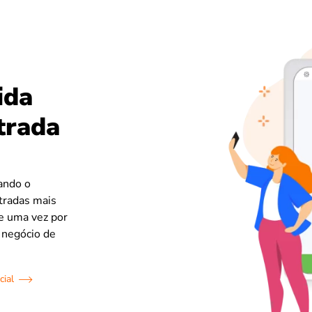
ida
trada
vando o
ntradas mais
e uma vez por
 negócio de
cial