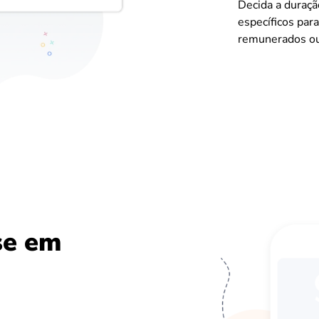
Decida a duraçã
específicos par
remunerados ou
se em