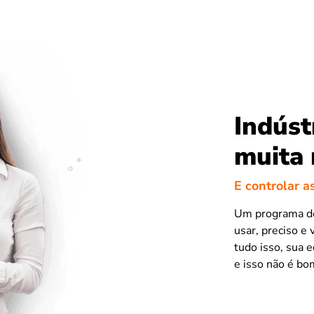
Indúst
muita
E controlar a
Um programa de 
usar, preciso e 
tudo isso, sua 
e isso não é bo