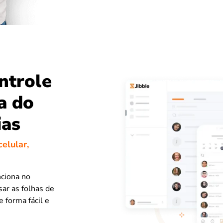
ntrole
a do
ias
elular,
nciona no
sar as folhas de
 forma fácil e