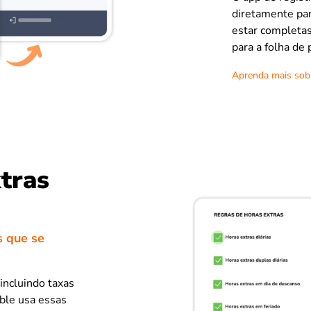
diretamente par
estar completas
para a folha de
Aprenda mais sob
tras
s que se
incluindo taxas
bble usa essas