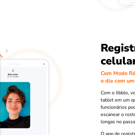
Regist
celula
Com Modo Ráp
o dia com um
Com o Jibble, v
tablet em um qu
funcionários po
escanear o rost
longas no pass
O app de regist