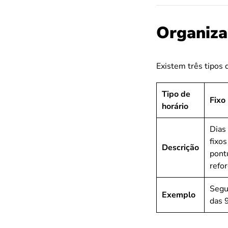
Organiza
Existem três tipos 
Tipo de
Fixo
horário
Dias
fixos
Descrição
pont
refor
Segu
Exemplo
das 