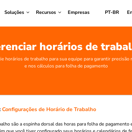
Soluções
Recursos
Empresas
PT-BR
En
renciar horários de traba
ie horários de trabalho para sua equipe para garantir precisão 
e nos cálculos para folha de pagamento
:
Configurações de Horário de Trabalho
balho são a espinha dorsal das horas para folha de pagament
im que você tiver configurado seus horários e calendários de fe