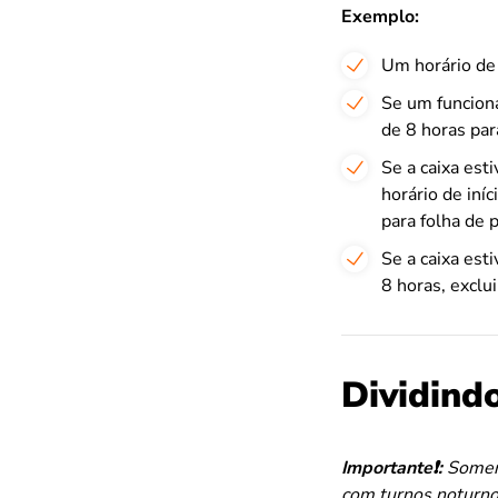
Exemplo:
Um horário de 
Se um funcioná
de 8 horas par
Se a caixa est
horário de iní
para folha de 
Se a caixa est
8 horas, exclu
Dividind
Importante❗️:
Soment
com turnos noturno