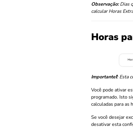
Observação:
Dias q
calcular Horas Ext
Horas pa
Importante❗️
: Esta 
Você pode ativar est
programado. Isto si
calculadas para as 
Se você desejar exc
desativar esta conf