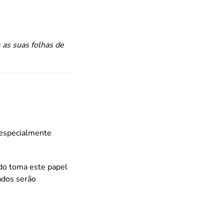
s as suas folhas de
 especialmente
ado toma este papel
ados serão