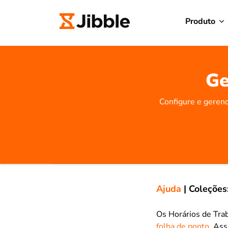
Produto
Ge
Configure e gerenc
Ajuda
|
Coleções
Os Horários de Tra
folha de ponto
. Ass