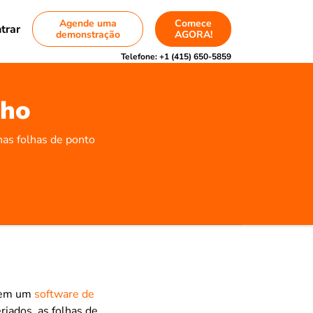
Agende uma
Comece
trar
demonstração
AGORA!
Telefone:
+1 (415) 650-5859
lho
nas folhas de ponto
o em um
software de
riados, as folhas de