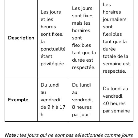
Les
Les jours
Les jours
horaires
sont fixes
et les
journaliers
mais les
heures
sont
horaires
sont fixes,
flexibles
Description
sont
la
tant que la
flexibles
ponctualité
durée
tant que la
étant
totale de la
durée est
privilégiée.
semaine est
respectée.
respectée.
Du lundi
Du lundi
Du lundi au
au
au
vendredi,
Exemple
vendredi
vendredi,
40 heures
de 9 h à 17
8 heures
par semaine
h
par jour
Note :
les jours qui ne sont pas sélectionnés comme jours