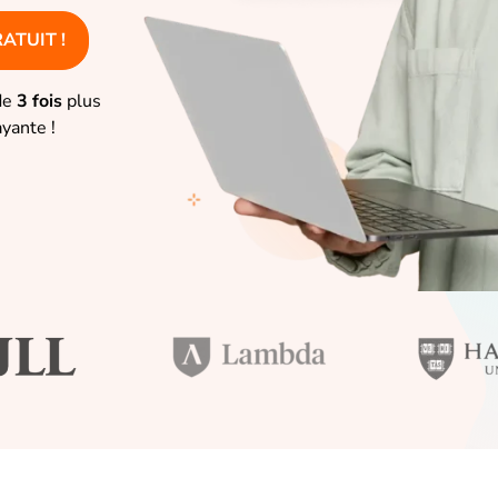
RATUIT !
de
3 fois
plus
ayante !