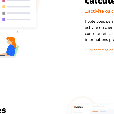
calcul
...activité ou 
Jibble vous per
activité ou clie
contrôler effic
informations pré
Suivi de temps de 
es