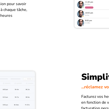
ion pour savoir
à chaque tâche,
s heures
Simpli
...réclamez v
Facturez vos he
en fonction de v
facturation pers