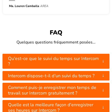
Ma. Louren Camballa
AREA
FAQ
Quelques questions fréquemment posées...
Qu'est-ce que le suivi du temps sur Intercom
↓
?
↓
Intercom dispose-t-il d'un suivi du temps ?
Comment puis-je enregistrer mon temps de
↓
travail sur Intercom gratuitement ?
Quelle est la meilleure façon d'enregistrer
↓
ses heures sur Intercom ?