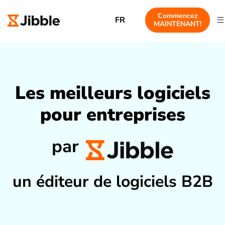
Commencez
FR
MAINTENANT!
Les meilleurs logiciels
pour entreprises
par
un éditeur de logiciels B2B