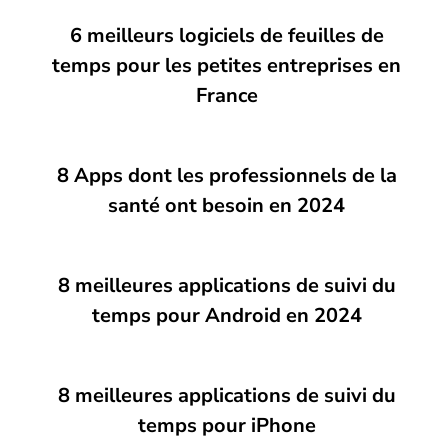
6 meilleurs logiciels de feuilles de
temps pour les petites entreprises en
France
8 Apps dont les professionnels de la
santé ont besoin en 2024
8 meilleures applications de suivi du
temps pour Android en 2024
8 meilleures applications de suivi du
temps pour iPhone