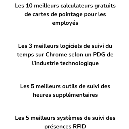
Les 10 meilleurs calculateurs gratuits
de cartes de pointage pour les
employés
Les 3 meilleurs logiciels de suivi du
temps sur Chrome selon un PDG de
l’industrie technologique
Les 5 meilleurs outils de suivi des
heures supplémentaires
Les 5 meilleurs systèmes de suivi des
présences RFID