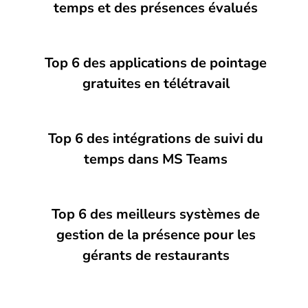
temps et des présences évalués
Top 6 des applications de pointage
gratuites en télétravail
Top 6 des intégrations de suivi du
temps dans MS Teams
Top 6 des meilleurs systèmes de
gestion de la présence pour les
gérants de restaurants