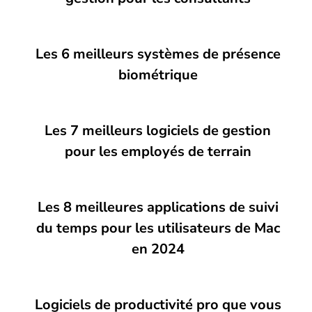
Les 6 meilleurs systèmes de présence
biométrique
Les 7 meilleurs logiciels de gestion
pour les employés de terrain
Les 8 meilleures applications de suivi
du temps pour les utilisateurs de Mac
en 2024
Logiciels de productivité pro que vous