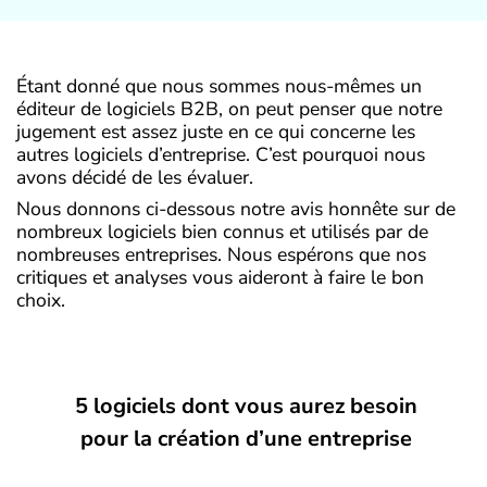
Étant donné que nous sommes nous-mêmes un
éditeur de logiciels B2B, on peut penser que notre
jugement est assez juste en ce qui concerne les
autres logiciels d’entreprise. C’est pourquoi nous
avons décidé de les évaluer.
Nous donnons ci-dessous notre avis honnête sur de
nombreux logiciels bien connus et utilisés par de
nombreuses entreprises. Nous espérons que nos
critiques et analyses vous aideront à faire le bon
choix.
5 logiciels dont vous aurez besoin
pour la création d’une entreprise