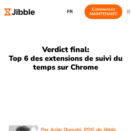
Commencez
FR
MAINTENANT!
Verdict final:
Top 6 des extensions de suivi du
temps sur Chrome
Par
Asim Qureshi
, PDG de Jibble