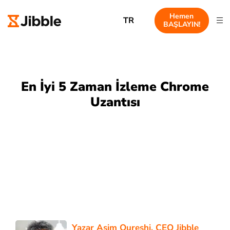
Hemen
TR
BAŞLAYIN!
En İyi 5 Zaman İzleme Chrome
Uzantısı
Yazar
Asim Qureshi
, CEO Jibble