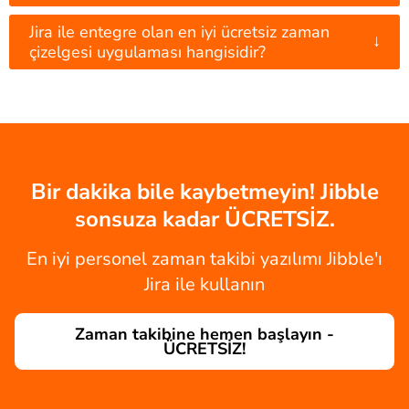
Jira ile entegre olan en iyi ücretsiz zaman
↓
çizelgesi uygulaması hangisidir?
Bir dakika bile kaybetmeyin! Jibble
sonsuza kadar ÜCRETSİZ.
En iyi personel zaman takibi yazılımı Jibble'ı
Jira ile kullanın
Zaman takibine hemen başlayın -
ÜCRETSİZ!