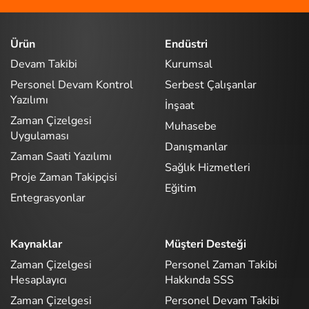
Ürün
Endüstri
Devam Takibi
Kurumsal
Personel Devam Kontrol
Serbest Çalışanlar
Yazılımı
İnşaat
Zaman Çizelgesi
Muhasebe
Uygulaması
Danışmanlar
Zaman Saati Yazılımı
Sağlık Hizmetleri
Proje Zaman Takipçisi
Eğitim
Entegrasyonlar
Kaynaklar
Müşteri Desteği
Zaman Çizelgesi
Personel Zaman Takibi
Hesaplayıcı
Hakkında SSS
Zaman Çizelgesi
Personel Devam Takibi