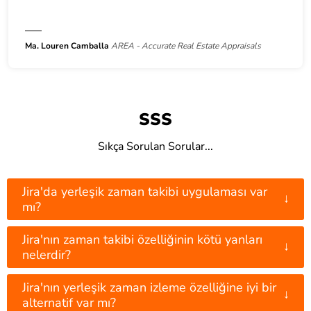
Ma. Louren Camballa
AREA - Accurate Real Estate Appraisals
SSS
Sıkça Sorulan Sorular...
Jira'da yerleşik zaman takibi uygulaması var
↓
mı?
Jira'nın zaman takibi özelliğinin kötü yanları
↓
nelerdir?
Jira'nın yerleşik zaman izleme özelliğine iyi bir
↓
alternatif var mı?