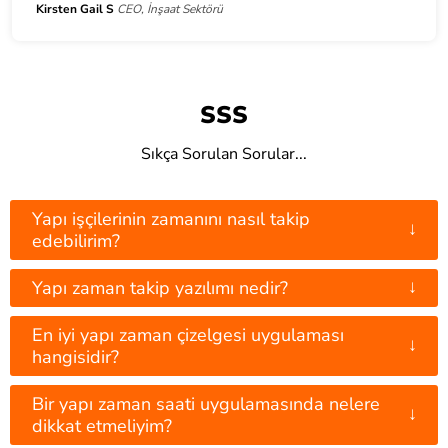
Kirsten Gail S
CEO, İnşaat Sektörü
SSS
Sıkça Sorulan Sorular...
Yapı işçilerinin zamanını nasıl takip
↓
edebilirim?
↓
Yapı zaman takip yazılımı nedir?
En iyi yapı zaman çizelgesi uygulaması
↓
hangisidir?
Bir yapı zaman saati uygulamasında nelere
↓
dikkat etmeliyim?