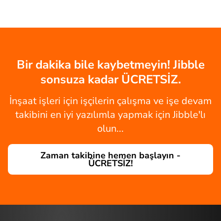
Bir dakika bile kaybetmeyin! Jibble
sonsuza kadar ÜCRETSİZ.
İnşaat işleri için işçilerin çalışma ve işe devam
takibini en iyi yazılımla yapmak için Jibble'lı
olun...
Zaman takibine hemen başlayın -
ÜCRETSİZ!