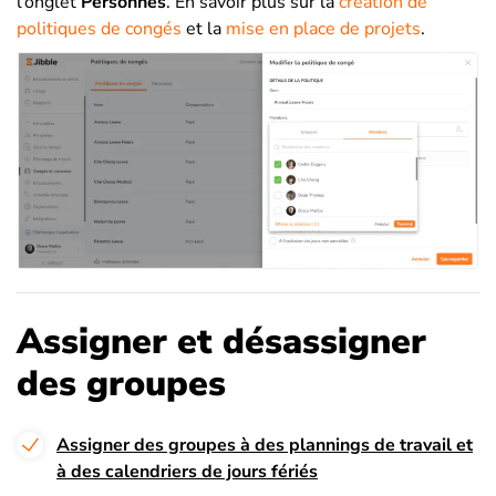
l’onglet
Personnes
. En savoir plus sur la
création de
politiques de congés
et la
mise en place de projets
.
Assigner et désassigner
des groupes
Assigner des groupes à des plannings de travail et
à des calendriers de jours fériés