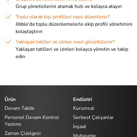
Grup yöneticilerini atamak hızlı ve kolayca atayın
Toplu olarak kişi profilleri nasıl düzenlenir?
Jibble'da toplu düzenlemelerle ekip profili yönetimini
kolaylaştırın
Yaklaşan tatiller ve izinler nasıl görüntülenir?
Yaklaşan tatilleri ve izinleri kolayca yönetin ve takip
edin
Ürün
Endüstri
Devam Takibi
Kurumsal
Personel Devam Kontrol
Serbest Çalışanlar
Yazılımı
İnşaat
Zaman Çizelgesi
Muhasebe