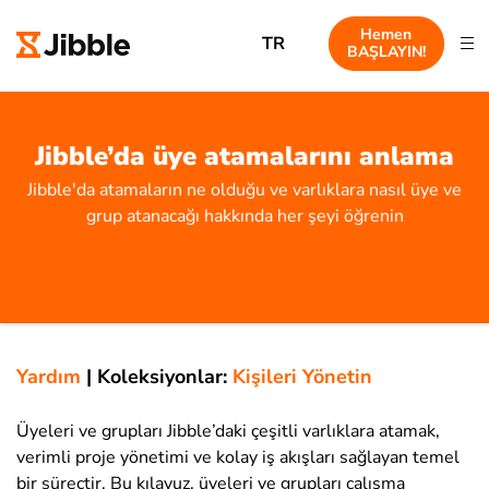
Hemen
TR
BAŞLAYIN!
Jibble’da üye atamalarını anlama
Jibble'da atamaların ne olduğu ve varlıklara nasıl üye ve
grup atanacağı hakkında her şeyi öğrenin
Yardım
|
Koleksiyonlar:
Kişileri Yönetin
Üyeleri ve grupları Jibble’daki çeşitli varlıklara atamak,
verimli proje yönetimi ve kolay iş akışları sağlayan temel
bir süreçtir. Bu kılavuz, üyeleri ve grupları çalışma