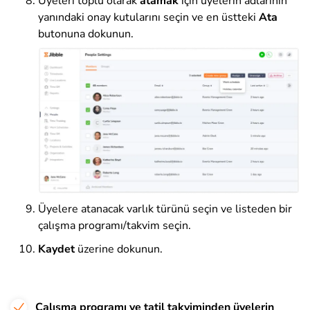
Üyeleri toplu olarak
atamak
için üyelerin adlarının
yanındaki onay kutularını seçin ve
en üstteki
Ata
butonuna
dokunun
.
Üyelere atanacak varlık türünü seçin ve listeden bir
çalışma programı/takvim seçin.
Kaydet
üzerine dokunun
.
Çalışma programı ve tatil takviminden üyelerin