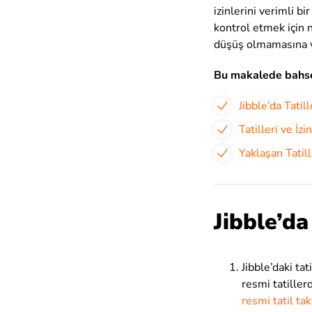
izinlerini verimli bi
kontrol etmek için 
düşüş olmamasına ve
Bu makalede bahse
Jibble’da Tatil
Tatilleri ve İz
Yaklaşan Tatil
Jibble’da
Jibble’daki ta
resmi tatillerd
resmi tatil t