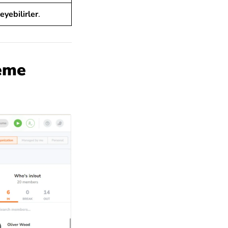
eyebilirler
.
leme