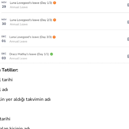
Tatiller:
l tarihi
l adı
lin yer aldığı takvimin adı
 tarihi
 alan kişinin adı