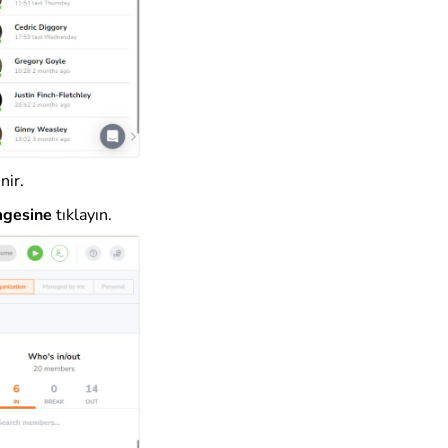
nir.
mgesine
tıklayın.