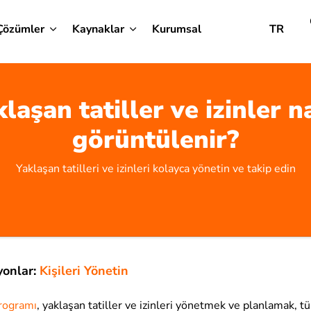
Çözümler
Kaynaklar
Kurumsal
TR
laşan tatiller ve izinler n
görüntülenir?
Yaklaşan tatilleri ve izinleri kolayca yönetin ve takip edin
yonlar:
Kişileri Yönetin
programı
, yaklaşan tatiller ve izinleri yönetmek ve planlamak, tü