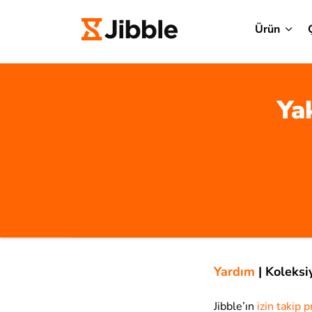
Ürün
Yak
Yardım
|
Koleksi
Jibble’ın
izin takip 