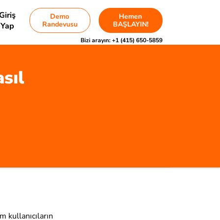
Giriş
Demo
Hemen
Randevusu
BAŞLAYIN!
Yap
Bizi arayın:
+1 (415) 650-5859
asıl
m kullanıcıların