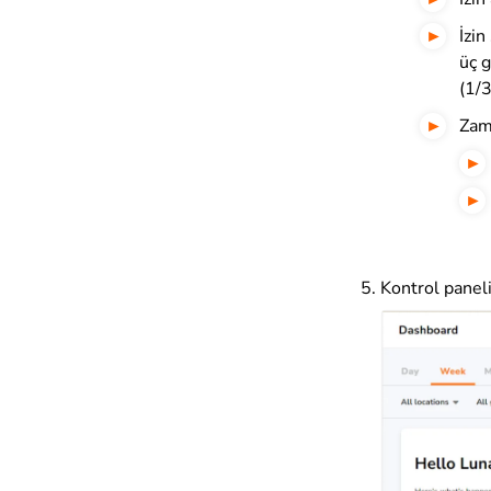
İzin
üç g
(1/3
Zam
Kontrol paneli