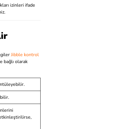
kları izinleri ifade
iz.
ir
lgiler
Jibble kontrol
e bağlı olarak
üntüleyebilir.
bilir.
inlerini
kinleştirilirse,