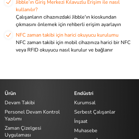
Jibble’ın Giriş Merkezi Kılavuzlu Erişim ile nasıl
kullanılır?
Çalışanların cihazınızdaki Jibble'ın kioskundan
çıkmasını önlemek için rehberli erişim ayarlayın
NFC zaman takibi için harici okuyucu kurulumu
NFC zaman takibi için mobil cihazınıza harici bir NFC
veya RFID okuyucu nasıl kurulur ve bağlanır
Ürün
Endüstri
Devam Takibi
Kurumsal
Personel Devam Kontrol
Serbest Çalışanlar
Yazılımı
İnşaat
Zaman Çizelgesi
Muhasebe
Uygulaması