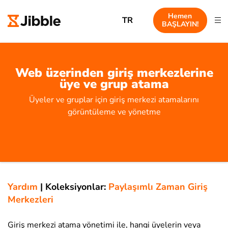
Hemen
TR
BAŞLAYIN!
Web üzerinden giriş merkezlerine
üye ve grup atama
Üyeler ve gruplar için giriş merkezi atamalarını
görüntüleme ve yönetme
Yardım
|
Koleksiyonlar:
Paylaşımlı Zaman Giriş
Merkezleri
Giriş merkezi atama yönetimi ile, hangi üyelerin veya