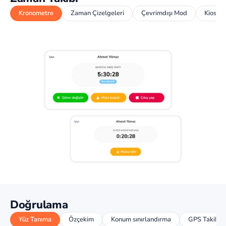
Kronometre
Zaman Çizelgeleri
Çevrimdışı Mod
Kiosk
Doğrulama
Yüz Tanıma
Özçekim
Konum sınırlandırma
GPS Takibi