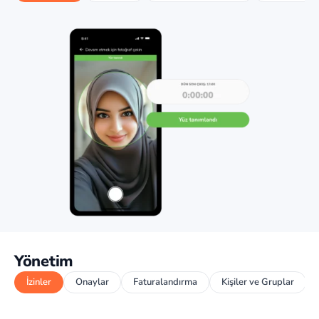
Yönetim
İzinler
Onaylar
Faturalandırma
Kişiler ve Gruplar