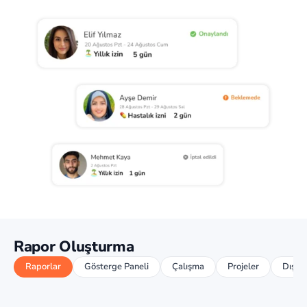
Rapor Oluşturma
Raporlar
Gösterge Paneli
Çalışma
Projeler
Dışa 