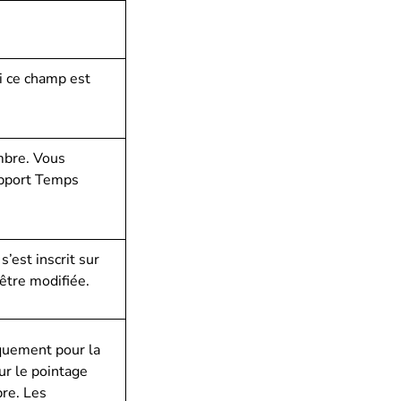
Si ce champ est
mbre. Vous
apport Temps
s’est inscrit sur
 être modifiée.
quement pour la
ur le pointage
bre. Les