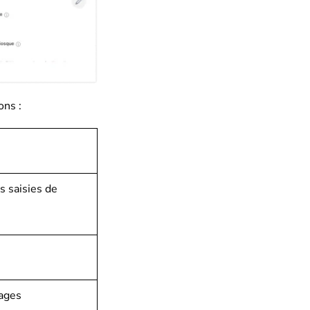
ons :
es saisies de
sages