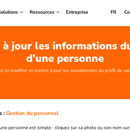
Solutions
Ressources
Entreprise
FR
Co
 à jour les informations du
d’une personne
z ici modifier et mettre à jour les coordonnées du profil de v
s :
Gestion du personnel
’une personne est simple : cliquez sur sa photo ou son nom su