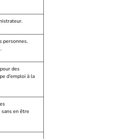
istrateur.
es personnes.
.
 pour des
e d’emploi à la
Les
 sans en être