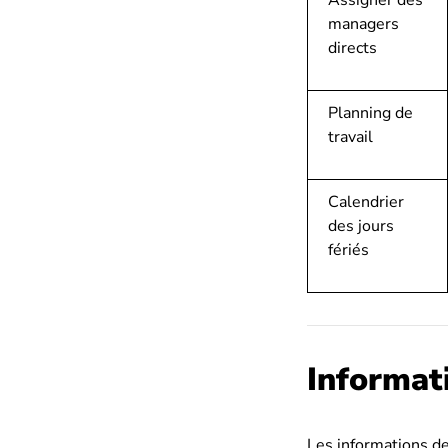
Assigner des
managers
directs
Planning de
travail
Calendrier
des jours
fériés
Informat
Les informations de