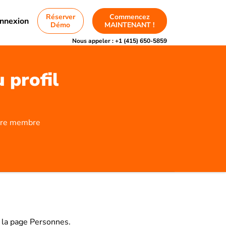
Réserver
Commencez
nnexion
Démo
MAINTENANT !
Nous appeler :
+1 (415) 650-5859
 profil
otre membre
r la page Personnes.