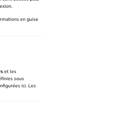
nexion.
ormations en guise
rs
et les
éfinies sous
nfigurées ici. Les