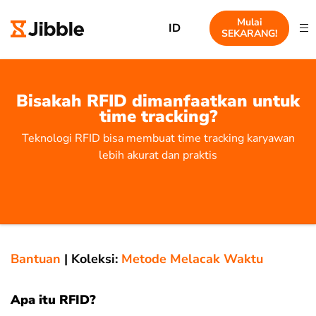
Mulai
ID
SEKARANG!
Bisakah RFID dimanfaatkan untuk
time tracking?
Teknologi RFID bisa membuat time tracking karyawan
lebih akurat dan praktis
Bantuan
|
Koleksi:
Metode Melacak Waktu
Apa itu RFID?