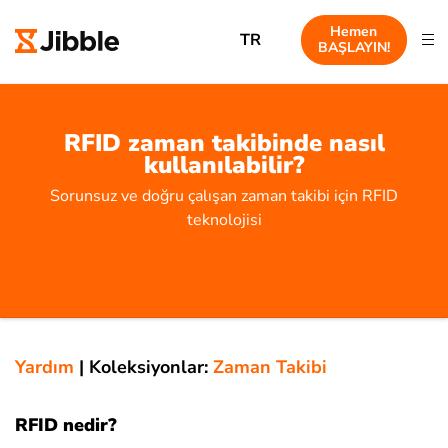
Hemen
TR
BAŞLAYIN!
RFID zaman takibinde nasıl
kullanılabilir?
Sorunsuz ve doğru çalışan zaman takibi için RFID
teknolojisi
Yardım
|
Koleksiyonlar:
Zaman Takibi
RFID nedir?