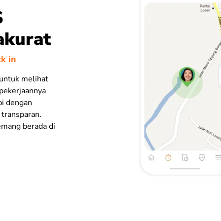
S
akurat
k in
 untuk melihat
 pekerjaannya
api dengan
transparan.
mang berada di