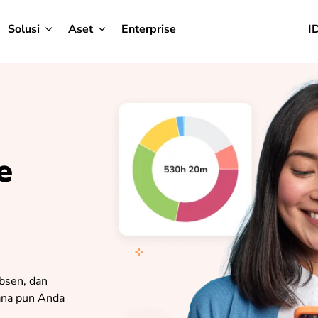
Solusi
Aset
Enterprise
I
e
absen, dan
mana pun Anda