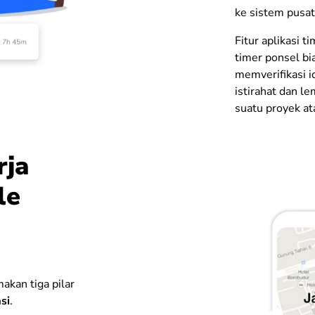
ke sistem pusat
Fitur aplikasi t
timer ponsel bia
memverifikasi i
istirahat dan l
suatu proyek ata
rja
le
akan tiga pilar
si
.