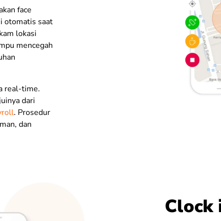
akan face
si otomatis saat
kam lokasi
 mampu mencegah
uhan
 real-time.
uinya dari
roll
. Prosedur
aman, dan
Clock 