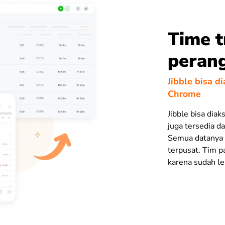
Time t
peran
Jibble bisa d
Chrome
Jibble bisa diak
juga tersedia d
Semua datanya 
terpusat. Tim p
karena sudah le