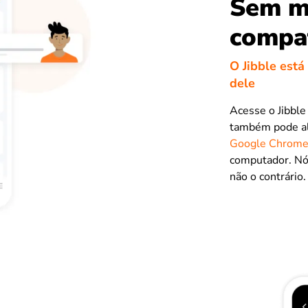
Sem m
compat
O Jibble está
dele
Acesse o Jibble
também pode al
Google Chrom
computador. Nó
não o contrário.