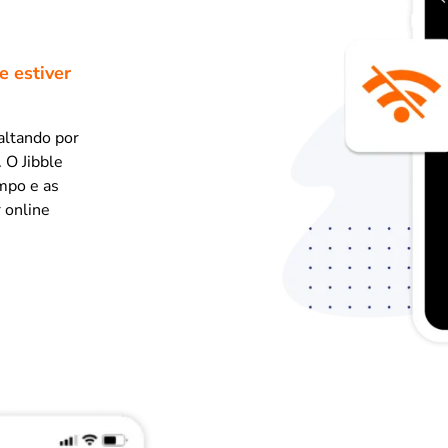
 estiver
altando por
 O Jibble
mpo e as
 online