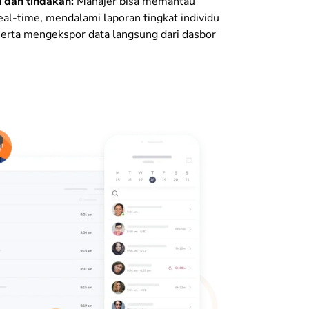
 dan tindakan:
Manajer bisa memantau
real-time, mendalami laporan tingkat individu
 serta mengekspor data langsung dari dasbor