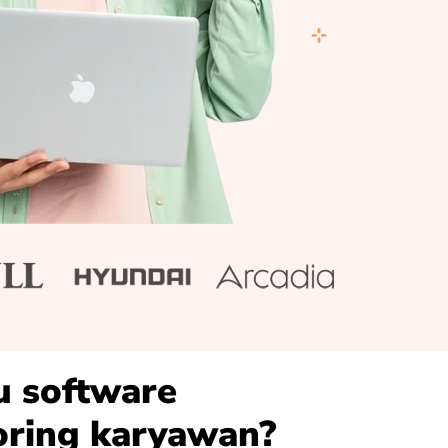
u software
oring karyawan?