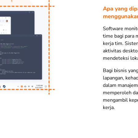
Apa yang di
menggunaka
Software monito
time bagi para
kerja tim. Sist
aktivitas deskto
mendeteksi loka
Bagi bisnis yan
lapangan, kehad
dalam manajeme
memperoleh dat
mengambil kepu
kerja.