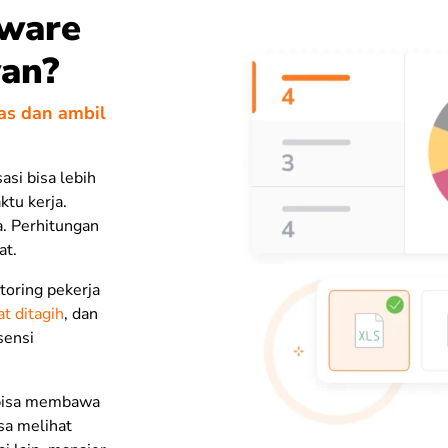
ware
wan?
tas dan ambil
si bisa lebih
tu kerja.
ga. Perhitungan
at.
oring pekerja
t ditagih
, dan
sensi
 bisa membawa
sa melihat