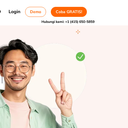
D
Login
Demo
Coba GRATIS!
Hubungi kami:
+1 (415) 650-5859