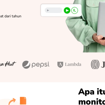
pat dari tahun
Apa it
monit