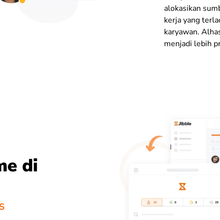
alokasikan sumb
kerja yang terl
karyawan. Alhas
menjadi lebih p
me di
OS