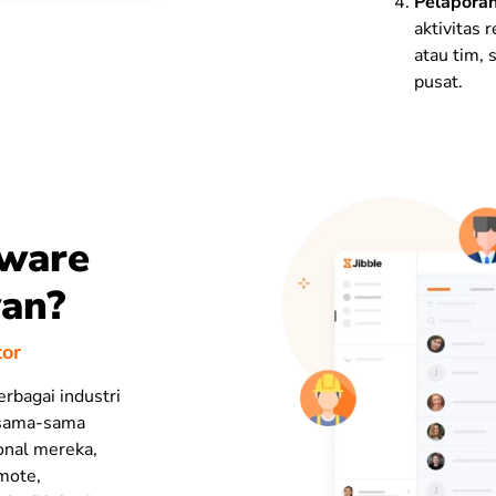
Pelaporan
aktivitas 
atau tim,
pusat.
ware
wan?
tor
rbagai industri
i sama-sama
onal mereka,
mote,