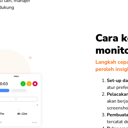
i lain, manajer
ndukung
Cara k
monit
Langkah cepa
peroleh insig
Set-up da
atur prefe
Pelacakan
akan berj
screenshot
Pembuata
tercatat 