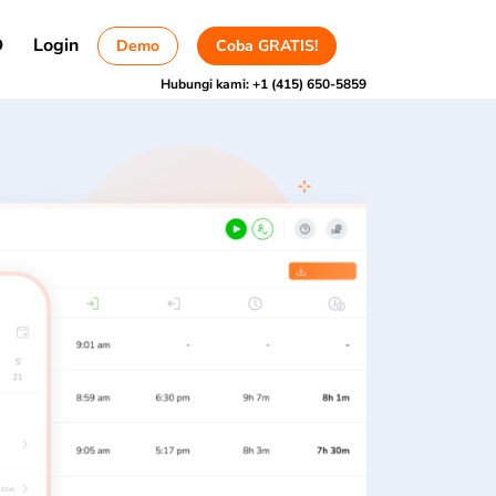
D
Login
Demo
Coba GRATIS!
Hubungi kami:
+1 (415) 650-5859