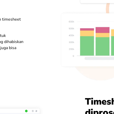
n timesheet
ntuk
ng dihabiskan
juga bisa
Timesh
dipros