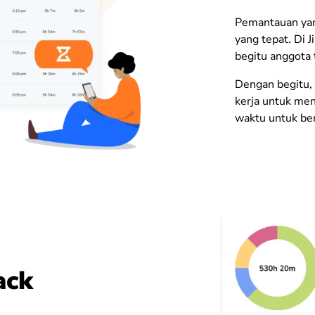
Pemantauan yan
yang tepat. Di J
begitu anggota 
Dengan begitu, 
kerja untuk men
waktu untuk ber
ack