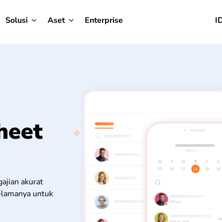
Solusi
Aset
Enterprise
I
heet
ajian akurat
selamanya untuk