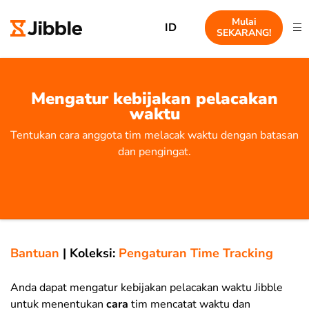
Mulai
ID
SEKARANG!
Mengatur kebijakan pelacakan
waktu
Tentukan cara anggota tim melacak waktu dengan batasan
dan pengingat.
Bantuan
|
Koleksi:
Pengaturan Time Tracking
Anda dapat mengatur kebijakan pelacakan waktu Jibble
untuk menentukan
cara
tim mencatat waktu dan