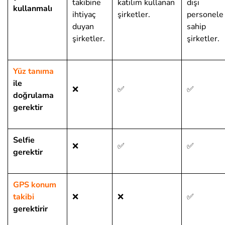
takibine
katılım kullanan
dışı
kullanmalı
ihtiyaç
şirketler.
personele
duyan
sahip
şirketler.
şirketler.
Yüz tanıma
ile
❌
✅
✅
doğrulama
gerektir
Selfie
❌
✅
✅
gerektir
GPS konum
takibi
❌
❌
✅
gerektirir