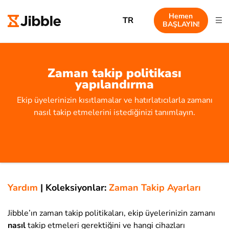
Hemen
TR
BAŞLAYIN!
Zaman takip politikası
yapılandırma
Ekip üyelerinizin kısıtlamalar ve hatırlatıcılarla zamanı
nasıl takip etmelerini istediğinizi tanımlayın.
Yardım
|
Koleksiyonlar:
Zaman Takip Ayarları
Jibble’ın zaman takip politikaları, ekip üyelerinizin zamanı
nasıl
takip etmeleri gerektiğini ve hangi cihazları