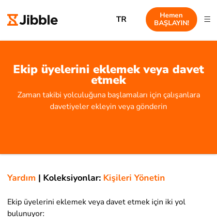
Hemen
TR
BAŞLAYIN!
Ekip üyelerini eklemek veya davet
etmek
Zaman takibi yolculuğuna başlamaları için çalışanlara
davetiyeler ekleyin veya gönderin
Yardım
|
Koleksiyonlar:
Kişileri Yönetin
Ekip üyelerini eklemek veya davet etmek için iki yol
bulunuyor: