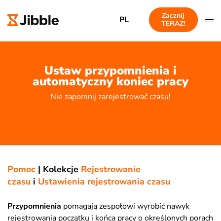
Zacznij
PL
TERAZ!
Ustaw przypomnienia i
automatyczny koniec pracy
Nie zapomnij zarejestrować czasu!
Pomoc
|
Kolekcje
Rejestrowanie
czasu
i
Ustawienia rejestrowania czasu
Przypomnienia
pomagają zespołowi wyrobić nawyk
rejestrowania początku i końca pracy o określonych porach