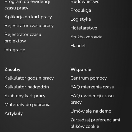
Program do ewidencji
Budownictwo
czasu pracy
Produkcja
Aplikacja do kart pracy
Logistyka
Rejestrator czasu pracy
Hotelarstwo
Rejestrator czasu
Służba zdrowia
projektów
Handel
Integracje
Zasoby
Wsparcie
Kalkulator godzin pracy
Centrum pomocy
Kalkulator nadgodzin
FAQ mierzenia czasu
Szablony kart pracy
FAQ ewidencji czasu
pracy
Materiały do pobrania
Umów się na demo
Artykuły
Zarządzaj preferencjami
plików cookie