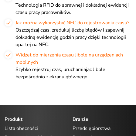
Technologia RFID do sprawnej i dokładnej ewidencji
czasu pracy pracowników.
Jak można wykorzystać NFC do rejestrowania czasu?
Oszczędzaj czas, zredukuj liczbę błędów i zapewnij
dokładną ewidencję godzin pracy dzięki technologii
opartej na NFC.
Widżet do mierzenia czasu Jibble na urządzeniach
mobilnych
Szybko rejestruj czas, uruchamiając Jibble
bezpośrednio z ekranu głównego.
Produkt
Branże
Lista obecności
Przedsiębiorstwa