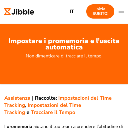
Inizia
IT
SUBITO!
Impostare i promemoria e l’uscita
automatica
Non dimenticare di tracciare il tempo!
Assistenza
|
Raccolte:
Impostazioni del Time
Tracking
,
Impostazioni del Time
Tracking
e
Tracciare il Tempo
I
promemoria
aiutano il tuo team a prendere l’abitudine di