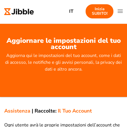
Inizia
IT
SUBITO!
Aggiornare le impostazioni del tuo
account
Aggiorna qui le impostazioni del tuo account, come i dati
di accesso, le notifiche e gli avvisi personali, la privacy dei
dati e altro ancora.
Assistenza
|
Raccolte:
Il Tuo Account
Ogni utente avrà le proprie impostazioni dell’account che