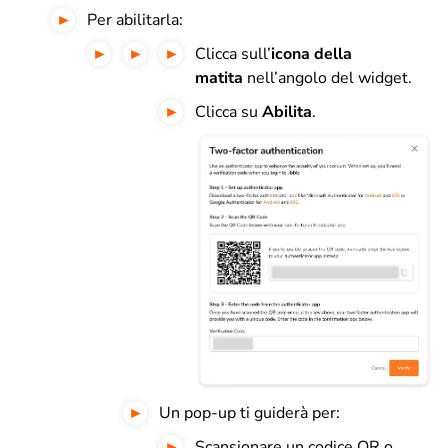
Per abilitarla:
Clicca sull’
icona della
matita
nell’angolo del widget.
Clicca su
Abilita
.
Un pop-up ti guiderà per:
Scansionare un codice QR o