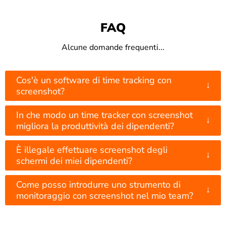
FAQ
Alcune domande frequenti...
Cos'è un software di time tracking con
↓
screenshot?
In che modo un time tracker con screenshot
↓
migliora la produttività dei dipendenti?
È illegale effettuare screenshot degli
↓
schermi dei miei dipendenti?
Come posso introdurre uno strumento di
↓
monitoraggio con screenshot nel mio team?